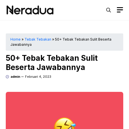
Langsung
M
ke
isi
Home
»
Tebak Tebakan
»
50+ Tebak Tebakan Sulit Beserta
Jawabannya
50+ Tebak Tebakan Sulit
Beserta Jawabannya
admin
Februari 4, 2023