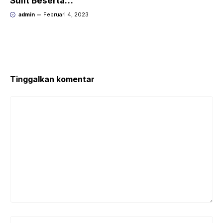
Sulit Beserta
Jawabannya
admin
Februari 4, 2023
Tinggalkan komentar
Komentar
Nama