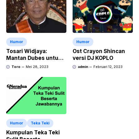
Humor
Humor
Tosari Widjaya:
Ost Crayon Shincan
Mantan Dubes untuk
versi DJ KOPLO
Kerajaan Maroko
Toro
Mei 28, 2023
admin
Februari 12, 2023
Daulat Menjadi
Penasehat ????
Humor
Teka Teki
Kumpulan Teka Teki