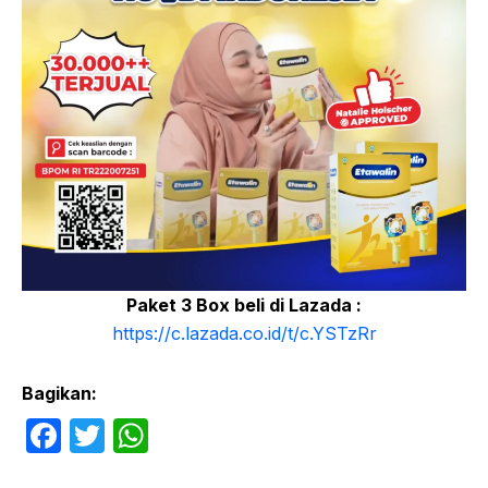
Paket 3 Box beli di Lazada :
https://c.lazada.co.id/t/c.YSTzRr
Bagikan:
F
T
W
a
w
h