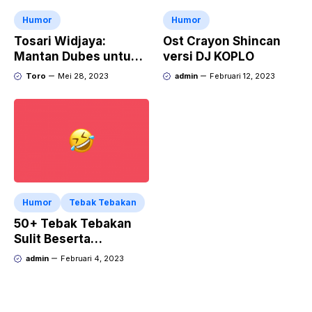
Humor
Humor
Tosari Widjaya:
Ost Crayon Shincan
Mantan Dubes untuk
versi DJ KOPLO
Kerajaan Maroko
Toro
Mei 28, 2023
admin
Februari 12, 2023
Daulat Menjadi
Penasehat ????
Humor
Tebak Tebakan
50+ Tebak Tebakan
Sulit Beserta
Jawabannya
admin
Februari 4, 2023