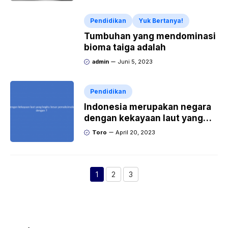
Pendidikan
Yuk Bertanya!
Tumbuhan yang mendominasi
bioma taiga adalah
admin
Juni 5, 2023
Pendidikan
Indonesia merupakan negara
dengan kekayaan laut yang
begitu besar pemaksimalan
Toro
April 20, 2023
potensi laut dapat dilakukan
dengan?
1
2
3
Halaman
Halaman
Halaman