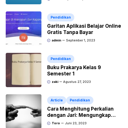
Pendidikan
Garitan Aplikasi Belajar Online
Gratis Tanpa Bayar
admin
September 1, 2023
Pendidikan
Buku Prakarya Kelas 9
Semester 1
zaki
Agustus 27, 2023
Article
Pendidikan
Cara Menghitung Perkalian
dengan Jari: Mengungkap
Rahasia Matematika
Toro
Juni 23, 2023
Sederhana ?????