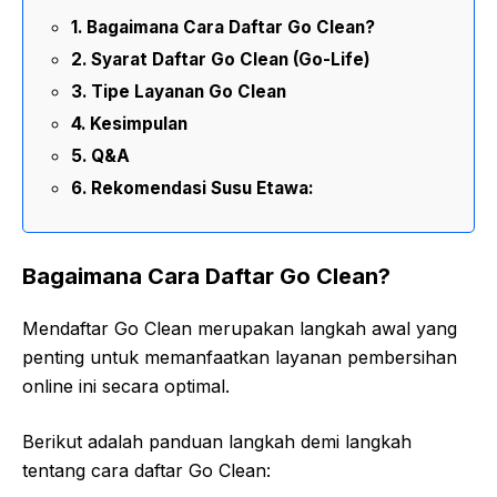
Bagaimana Cara Daftar Go Clean?
Syarat Daftar Go Clean (Go-Life)
Tipe Layanan Go Clean
Kesimpulan
Q&A
Rekomendasi Susu Etawa:
Bagaimana Cara Daftar Go Clean?
Mendaftar Go Clean merupakan langkah awal yang
penting untuk memanfaatkan layanan pembersihan
online ini secara optimal.
Berikut adalah panduan langkah demi langkah
tentang cara daftar Go Clean: