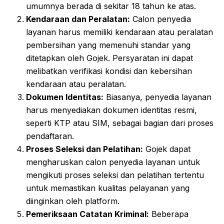
umumnya berada di sekitar 18 tahun ke atas.
Kendaraan dan Peralatan:
Calon penyedia
layanan harus memiliki kendaraan atau peralatan
pembersihan yang memenuhi standar yang
ditetapkan oleh Gojek. Persyaratan ini dapat
melibatkan verifikasi kondisi dan kebersihan
kendaraan atau peralatan.
Dokumen Identitas:
Biasanya, penyedia layanan
harus menyediakan dokumen identitas resmi,
seperti KTP atau SIM, sebagai bagian dari proses
pendaftaran.
Proses Seleksi dan Pelatihan:
Gojek dapat
mengharuskan calon penyedia layanan untuk
mengikuti proses seleksi dan pelatihan tertentu
untuk memastikan kualitas pelayanan yang
diinginkan oleh platform.
Pemeriksaan Catatan Kriminal:
Beberapa