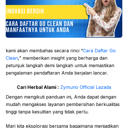
kami akan membahas secara rinci “
Cara Daftar Go
Clean
,” memberikan insight yang berharga dan
petunjuk langkah demi langkah untuk memastikan
pengalaman pendaftaran Anda berjalan lancar.
Cari Herbal Alami :
Zymuno Official Lazada
Dengan mengikuti panduan ini, Anda dapat dengan
mudah mengakses layanan pembersihan berkualitas
tinggi tanpa kesulitan yang tidak perlu.
Mari kita eksplorasi bersama bagaimana menjadikan