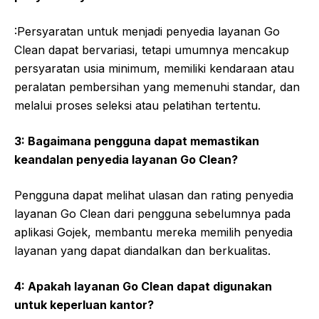
:Persyaratan untuk menjadi penyedia layanan Go
Clean dapat bervariasi, tetapi umumnya mencakup
persyaratan usia minimum, memiliki kendaraan atau
peralatan pembersihan yang memenuhi standar, dan
melalui proses seleksi atau pelatihan tertentu.
3: Bagaimana pengguna dapat memastikan
keandalan penyedia layanan Go Clean?
Pengguna dapat melihat ulasan dan rating penyedia
layanan Go Clean dari pengguna sebelumnya pada
aplikasi Gojek, membantu mereka memilih penyedia
layanan yang dapat diandalkan dan berkualitas.
4: Apakah layanan Go Clean dapat digunakan
untuk keperluan kantor?