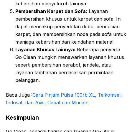
kebersihan menyeluruh lainnya.
Pembersihan Karpet dan Sofa:
Layanan
pembersihan khusus untuk karpet dan sofa. Ini
dapat mencakup penyedotan debu, pencucian
karpet, dan membersihkan noda pada sofa untuk
menjaga kebersihan dan keindahan material.
Layanan Khusus Lainnya:
Beberapa penyedia
Go Clean mungkin menawarkan layanan khusus
seperti pembersihan perabot, jendela, atau
layanan tambahan berdasarkan permintaan
pelanggan.
Baca Juga :
Cara Pinjam Pulsa 100rb XL, Telkomsel,
Indosat, dan Axis, Cepat dan Mudah!
Kesimpulan
Go Clean, sebagai bagian dari layanan Go-Life di