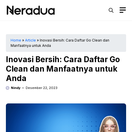
Langsung
M
ke
isi
Home
»
Article
»
Inovasi Bersih: Cara Daftar Go Clean dan
Manfaatnya untuk Anda
Inovasi Bersih: Cara Daftar Go
Clean dan Manfaatnya untuk
Anda
Nindy
Desember 22, 2023