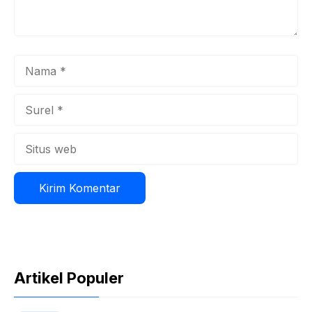
Nama
Surel
Situs
web
Artikel Populer