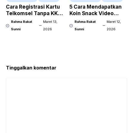
Cara Registrasi Kartu
5 Cara Mendapatkan
Telkomsel Tanpa KK,
Koin Snack Video
Apakah Bisa?
dengan Cepat!
Rahma Rakat
Maret 13,
Rahma Rakat
Maret 12,
Sunni
2026
Sunni
2026
Tinggalkan komentar
Komentar