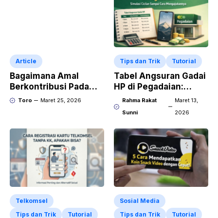
Article
Tips dan Trik
Tutorial
Bagaimana Amal
Tabel Angsuran Gadai
Berkontribusi Pada
HP di Pegadaian:
Perubahan Positif
Simulasi Cicilan
Toro
Maret 25, 2026
Rahma Rakat
Maret 13,
Dalam Komunitas
Sampai Cara
Sunni
2026
Mengajukannya
Telkomsel
Sosial Media
Tips dan Trik
Tutorial
Tips dan Trik
Tutorial