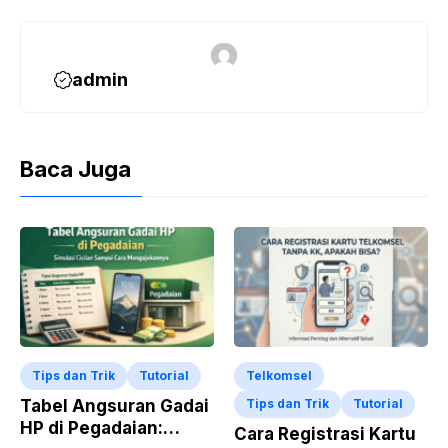
b
A
o
p
o
p
admin
k
Baca Juga
Tips dan Trik
Tutorial
Telkomsel
Tabel Angsuran Gadai
Tips dan Trik
Tutorial
HP di Pegadaian:
Cara Registrasi Kartu