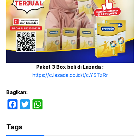
Paket 3 Box beli di Lazada :
https://c.lazada.co.id/t/c.YSTzRr
Bagikan:
F
T
W
a
w
h
c
itt
at
Tags
e
er
s