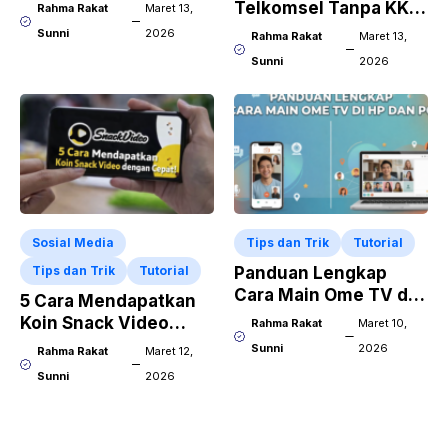
Simulasi Cicilan
Telkomsel Tanpa KK,
Rahma Rakat
Maret 13,
Sampai Cara
Apakah Bisa?
Sunni
2026
Rahma Rakat
Maret 13,
Mengajukannya
Sunni
2026
Sosial Media
Tips dan Trik
Tutorial
Tips dan Trik
Tutorial
Panduan Lengkap
Cara Main Ome TV di
5 Cara Mendapatkan
HP dan PC
Koin Snack Video
Rahma Rakat
Maret 10,
dengan Cepat!
Sunni
2026
Rahma Rakat
Maret 12,
Sunni
2026