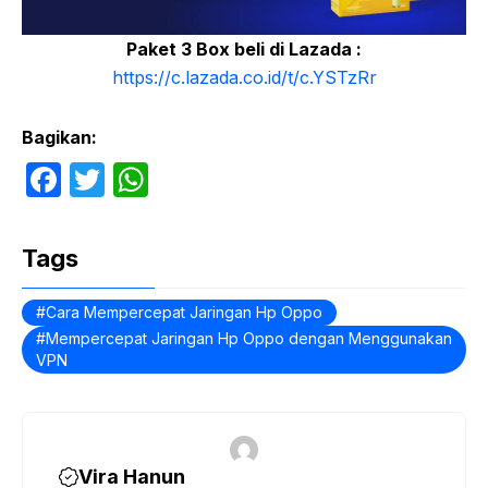
Paket 3 Box beli di Lazada :
https://c.lazada.co.id/t/c.YSTzRr
Bagikan:
F
T
W
a
w
h
c
itt
at
Tags
e
er
s
b
A
Cara Mempercepat Jaringan Hp Oppo
Mempercepat Jaringan Hp Oppo dengan Menggunakan
o
p
VPN
o
p
k
Vira Hanun