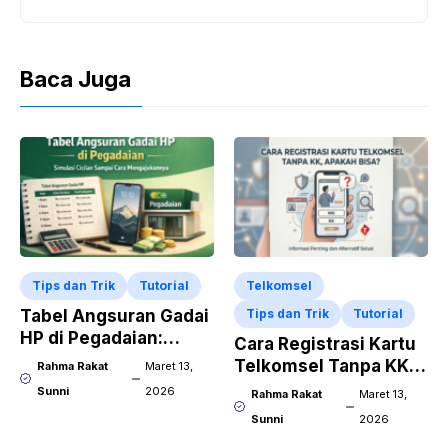
Baca Juga
Tips dan Trik
Tutorial
Telkomsel
Tabel Angsuran Gadai
Tips dan Trik
Tutorial
HP di Pegadaian:
Cara Registrasi Kartu
Simulasi Cicilan
Telkomsel Tanpa KK,
Rahma Rakat
Maret 13,
Sampai Cara
Apakah Bisa?
Sunni
2026
Rahma Rakat
Maret 13,
Mengajukannya
Sunni
2026