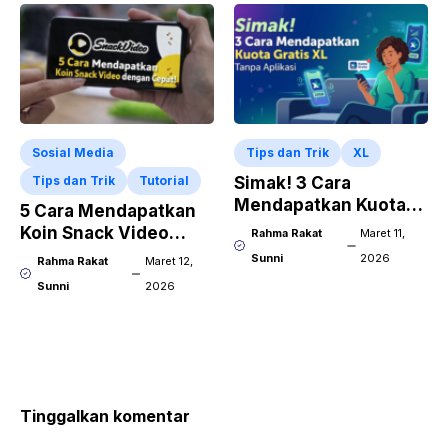
Sosial Media
Tips dan Trik
XL
Tips dan Trik
Tutorial
Simak! 3 Cara
Mendapatkan Kuota
5 Cara Mendapatkan
Gratis XL Tanpa
Koin Snack Video
Rahma Rakat
Maret 11,
Aplikasi
dengan Cepat!
Sunni
2026
Rahma Rakat
Maret 12,
Sunni
2026
Tinggalkan komentar