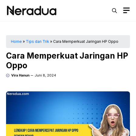
Langsung
M
ke
isi
Home
»
Tips dan Trik
»
Cara Memperkuat Jaringan HP Oppo
Cara Memperkuat Jaringan HP
Oppo
Vira Hanun
Juni 8, 2024