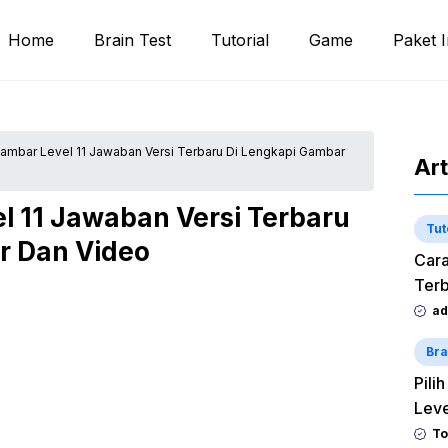
Home
Brain Test
Tutorial
Game
Paket I
ambar Level 11 Jawaban Versi Terbaru Di Lengkapi Gambar
Art
l 11 Jawaban Versi Terbaru
Tut
r Dan Video
Cara
Terb
ad
Bra
Pili
Lev
To