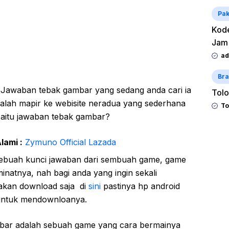
Pak
Kode
Jam
ad
Bra
 Jawaban tebak gambar yang sedang anda cari ia
Tolo
 salah mapir ke webisite neradua yang sederhana
To
p aitu jawaban tebak gambar?
lami :
Zymuno Official Lazada
ebuah kunci jawaban dari sembuah game, game
natnya, nah bagi anda yang ingin sekali
akan download saja di
sini
pastinya hp android
 untuk mendownloanya.
mbar adalah sebuah game yang cara bermainya