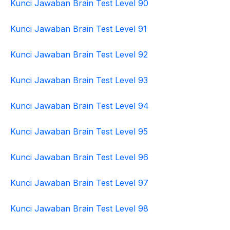
Kunci Jawaban Brain Test Level 90
Kunci Jawaban Brain Test Level 91
Kunci Jawaban Brain Test Level 92
Kunci Jawaban Brain Test Level 93
Kunci Jawaban Brain Test Level 94
Kunci Jawaban Brain Test Level 95
Kunci Jawaban Brain Test Level 96
Kunci Jawaban Brain Test Level 97
Kunci Jawaban Brain Test Level 98