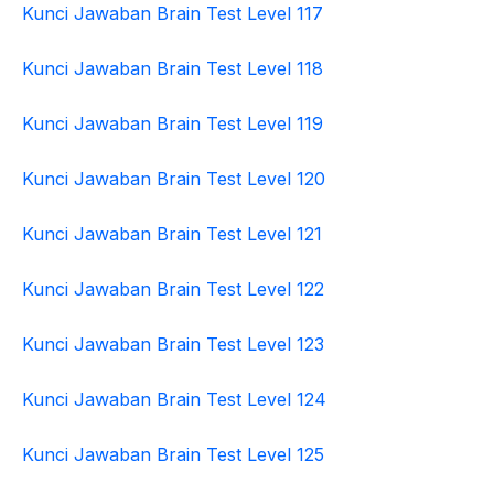
Kunci Jawaban Brain Test Level 117
Kunci Jawaban Brain Test Level 118
Kunci Jawaban Brain Test Level 119
Kunci Jawaban Brain Test Level 120
Kunci Jawaban Brain Test Level 121
Kunci Jawaban Brain Test Level 122
Kunci Jawaban Brain Test Level 123
Kunci Jawaban Brain Test Level 124
Kunci Jawaban Brain Test Level 125