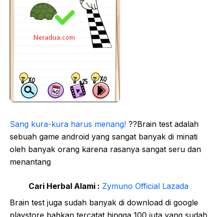
Sang kura-kura harus menang!
??Brain test adalah
sebuah game android yang sangat banyak di minati
oleh banyak orang karena rasanya sangat seru dan
menantang
Cari Herbal Alami :
Zymuno Official Lazada
Brain test juga sudah banyak di download di google
playstore bahkan tercatat hingga 100 juta yang sudah