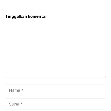
Tinggalkan komentar
Komentar
Nama
Surel