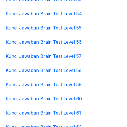
Kunci Jawaban Brain Test Level 54
Kunci Jawaban Brain Test Level 55
Kunci Jawaban Brain Test Level 56
Kunci Jawaban Brain Test Level 57
Kunci Jawaban Brain Test Level 58
Kunci Jawaban Brain Test Level 59
Kunci Jawaban Brain Test Level 60
Kunci Jawaban Brain Test Level 61