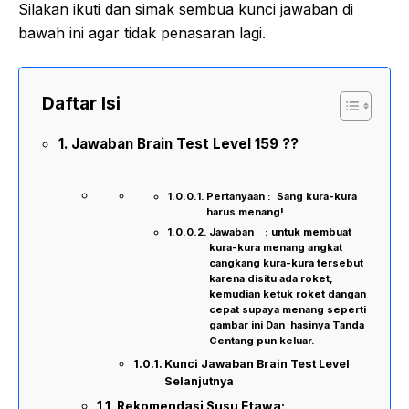
Silakan ikuti dan simak sembua kunci jawaban di
bawah ini agar tidak penasaran lagi.
Daftar Isi
Jawaban Brain Test Level 159 ??
Pertanyaan : Sang kura-kura
harus menang!
Jawaban : untuk membuat
kura-kura menang angkat
cangkang kura-kura tersebut
karena disitu ada roket,
kemudian ketuk roket dangan
cepat supaya menang seperti
gambar ini Dan hasinya Tanda
Centang pun keluar.
Kunci Jawaban Brain Test Level
Selanjutnya
Rekomendasi Susu Etawa: