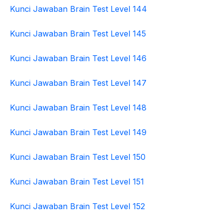
Kunci Jawaban Brain Test Level 144
Kunci Jawaban Brain Test Level 145
Kunci Jawaban Brain Test Level 146
Kunci Jawaban Brain Test Level 147
Kunci Jawaban Brain Test Level 148
Kunci Jawaban Brain Test Level 149
Kunci Jawaban Brain Test Level 150
Kunci Jawaban Brain Test Level 151
Kunci Jawaban Brain Test Level 152