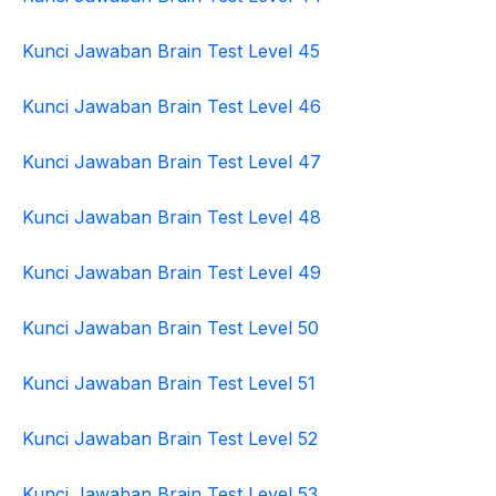
Kunci Jawaban Brain Test Level 45
Kunci Jawaban Brain Test Level 46
Kunci Jawaban Brain Test Level 47
Kunci Jawaban Brain Test Level 48
Kunci Jawaban Brain Test Level 49
Kunci Jawaban Brain Test Level 50
Kunci Jawaban Brain Test Level 51
Kunci Jawaban Brain Test Level 52
Kunci Jawaban Brain Test Level 53