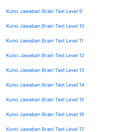
Kunci Jawaban Brain Test Level 9
Kunci Jawaban Brain Test Level 10
Kunci Jawaban Brain Test Level 11
Kunci Jawaban Brain Test Level 12
Kunci Jawaban Brain Test Level 13
Kunci Jawaban Brain Test Level 14
Kunci Jawaban Brain Test Level 15
Kunci Jawaban Brain Test Level 16
Kunci Jawaban Brain Test Level 17