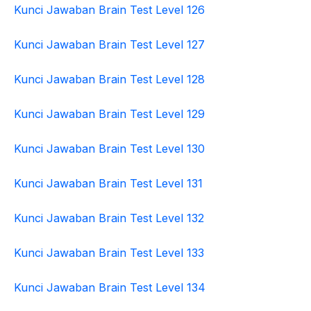
Kunci Jawaban Brain Test Level 126
Kunci Jawaban Brain Test Level 127
Kunci Jawaban Brain Test Level 128
Kunci Jawaban Brain Test Level 129
Kunci Jawaban Brain Test Level 130
Kunci Jawaban Brain Test Level 131
Kunci Jawaban Brain Test Level 132
Kunci Jawaban Brain Test Level 133
Kunci Jawaban Brain Test Level 134