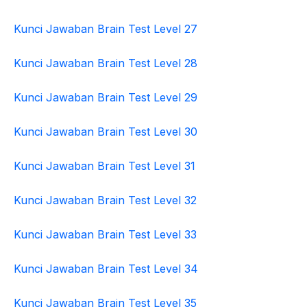
Kunci Jawaban Brain Test Level 27
Kunci Jawaban Brain Test Level 28
Kunci Jawaban Brain Test Level 29
Kunci Jawaban Brain Test Level 30
Kunci Jawaban Brain Test Level 31
Kunci Jawaban Brain Test Level 32
Kunci Jawaban Brain Test Level 33
Kunci Jawaban Brain Test Level 34
Kunci Jawaban Brain Test Level 35