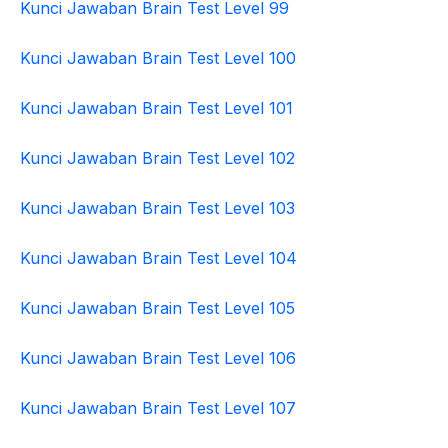
Kunci Jawaban Brain Test Level 99
Kunci Jawaban Brain Test Level 100
Kunci Jawaban Brain Test Level 101
Kunci Jawaban Brain Test Level 102
Kunci Jawaban Brain Test Level 103
Kunci Jawaban Brain Test Level 104
Kunci Jawaban Brain Test Level 105
Kunci Jawaban Brain Test Level 106
Kunci Jawaban Brain Test Level 107