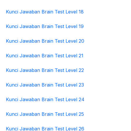
Kunci Jawaban Brain Test Level 18
Kunci Jawaban Brain Test Level 19
Kunci Jawaban Brain Test Level 20
Kunci Jawaban Brain Test Level 21
Kunci Jawaban Brain Test Level 22
Kunci Jawaban Brain Test Level 23
Kunci Jawaban Brain Test Level 24
Kunci Jawaban Brain Test Level 25
Kunci Jawaban Brain Test Level 26