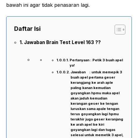
bawah ini agar tidak penasaran lagi.
Daftar Isi
Jawaban Brain Test Level 163 ??
Pertanyaan : Petik 3 buah apel
ya!
Jawaban : untuk memepik 3
buah apel pertama geser
kerangjang ke arah aple
paling kanan kemudian
goyangkan hpmu maka apel
akan jaduh kemudian
kerangan geser ke tengan
luruskan sama apale tengan
terus goyangkan lagi hpmu
terakhir juga geser keranjang
ke arah apel ke kiri
goyangkan lagi dan tugas
selesai untuk memetik 3 apel,