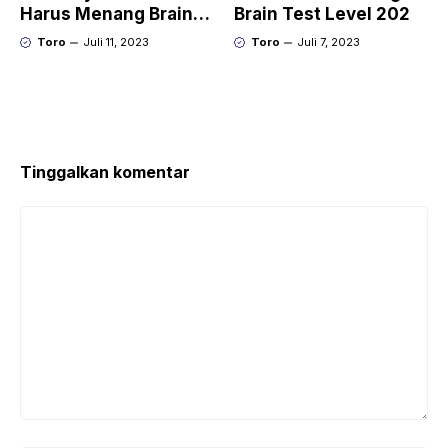
Harus Menang Brain
Brain Test Level 202
Test Level 203
Toro
Juli 11, 2023
Toro
Juli 7, 2023
Tinggalkan komentar
Komentar