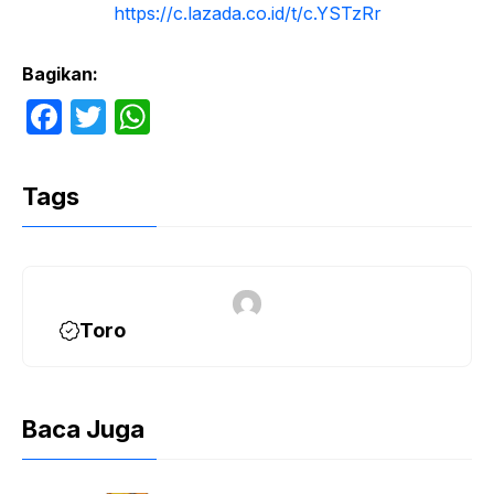
https://c.lazada.co.id/t/c.YSTzRr
Bagikan:
F
T
W
a
w
h
c
itt
at
Tags
e
er
s
b
A
o
p
o
p
Toro
k
Baca Juga