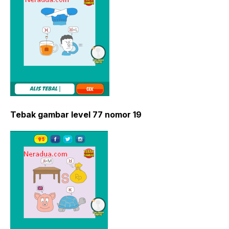
Tebak gambar level 77 nomor 19