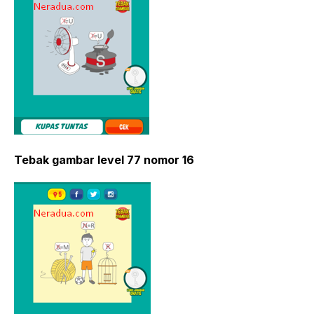
Tebak gambar level 77 nomor 16