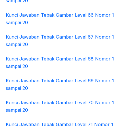
sampai 20
Kunci Jawaban Tebak Gambar Level 66 Nomor 1
sampai 20
Kunci Jawaban Tebak Gambar Level 67 Nomor 1
sampai 20
Kunci Jawaban Tebak Gambar Level 68 Nomor 1
sampai 20
Kunci Jawaban Tebak Gambar Level 69 Nomor 1
sampai 20
Kunci Jawaban Tebak Gambar Level 70 Nomor 1
sampai 20
Kunci Jawaban Tebak Gambar Level 71 Nomor 1