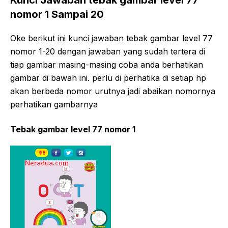
Kunci Jawaban tebak gambar level 77
nomor 1 Sampai 20
Oke berikut ini kunci jawaban tebak gambar level 77
nomor 1-20 dengan jawaban yang sudah tertera di
tiap gambar masing-masing coba anda berhatikan
gambar di bawah ini. perlu di perhatika di setiap hp
akan berbeda nomor urutnya jadi abaikan nomornya
perhatikan gambarnya
Tebak gambar level 77 nomor 1