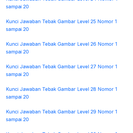
sampai 20
Kunci Jawaban Tebak Gambar Level 25 Nomor 1
sampai 20
Kunci Jawaban Tebak Gambar Level 26 Nomor 1
sampai 20
Kunci Jawaban Tebak Gambar Level 27 Nomor 1
sampai 20
Kunci Jawaban Tebak Gambar Level 28 Nomor 1
sampai 20
Kunci Jawaban Tebak Gambar Level 29 Nomor 1
sampai 20