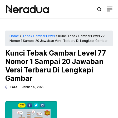
Langsung
M
ke
isi
Home
»
Tebak Gambar Level
»
Kunci Tebak Gambar Level 77
Nomor 1 Sampai 20 Jawaban Versi Terbaru Di Lengkapi Gambar
Kunci Tebak Gambar Level 77
Nomor 1 Sampai 20 Jawaban
Versi Terbaru Di Lengkapi
Gambar
Toro
Januari 9, 2023