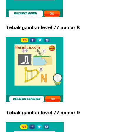
Tebak gambar level 77 nomor 8
Tebak gambar level 77 nomor 9