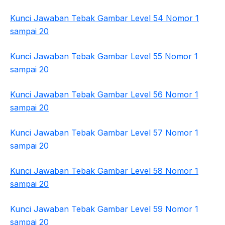
Kunci Jawaban Tebak Gambar Level 54 Nomor 1
sampai 20
Kunci Jawaban Tebak Gambar Level 55 Nomor 1
sampai 20
Kunci Jawaban Tebak Gambar Level 56 Nomor 1
sampai 20
Kunci Jawaban Tebak Gambar Level 57 Nomor 1
sampai 20
Kunci Jawaban Tebak Gambar Level 58 Nomor 1
sampai 20
Kunci Jawaban Tebak Gambar Level 59 Nomor 1
sampai 20