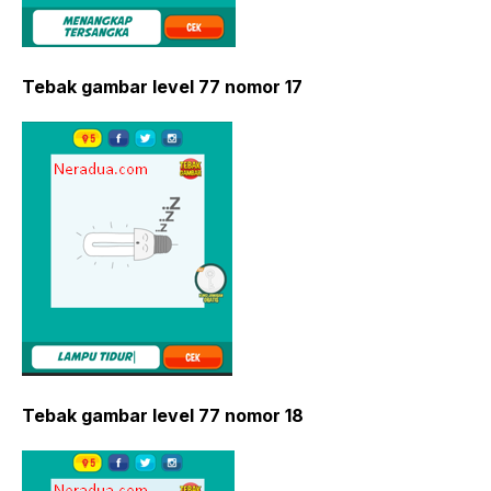
Tebak gambar level 77 nomor 17
Tebak gambar level 77 nomor 18