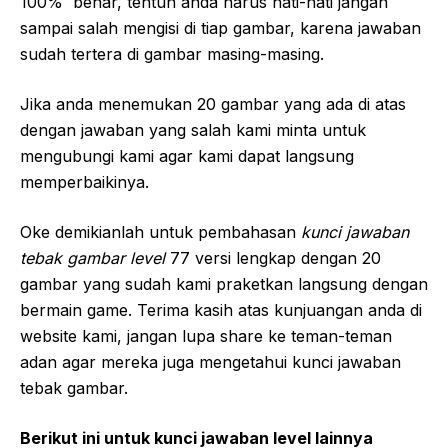
100% benar, tentun anda harus hati-hati jangan
sampai salah mengisi di tiap gambar, karena jawaban
sudah tertera di gambar masing-masing.
Jika anda menemukan 20 gambar yang ada di atas
dengan jawaban yang salah kami minta untuk
mengubungi kami agar kami dapat langsung
memperbaikinya.
Oke demikianlah untuk pembahasan
kunci jawaban
tebak gambar level
77 versi lengkap dengan 20
gambar yang sudah kami praketkan langsung dengan
bermain game. Terima kasih atas kunjuangan anda di
website kami, jangan lupa share ke teman-teman
adan agar mereka juga mengetahui kunci jawaban
tebak gambar.
Berikut ini untuk kunci jawaban level lainnya