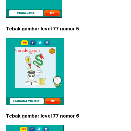
Tebak gambar level 77 nomor 5
Tebak gambar level 77 nomor 6