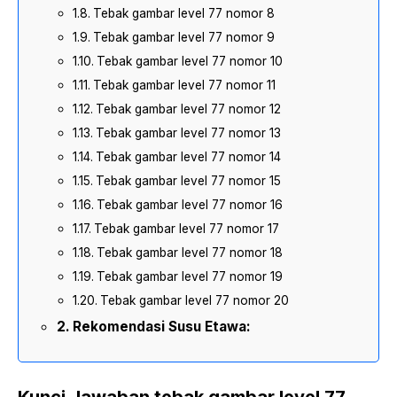
Tebak gambar level 77 nomor 8
Tebak gambar level 77 nomor 9
Tebak gambar level 77 nomor 10
Tebak gambar level 77 nomor 11
Tebak gambar level 77 nomor 12
Tebak gambar level 77 nomor 13
Tebak gambar level 77 nomor 14
Tebak gambar level 77 nomor 15
Tebak gambar level 77 nomor 16
Tebak gambar level 77 nomor 17
Tebak gambar level 77 nomor 18
Tebak gambar level 77 nomor 19
Tebak gambar level 77 nomor 20
Rekomendasi Susu Etawa: