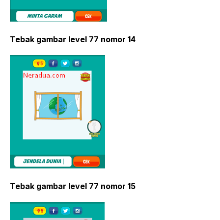
Tebak gambar level 77 nomor 14
Tebak gambar level 77 nomor 15