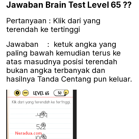
Jawaban Brain Test Level 65 ??
Pertanyaan : Klik dari yang
terendah ke tertinggi
Jawaban : ketuk angka yang
paling bawah kemudian terus ke
atas masudnya posisi terendah
bukan angka terbanyak dan
hasilnya Tanda Centang pun keluar.