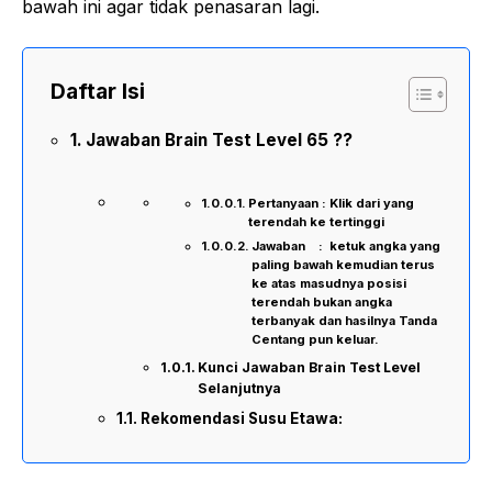
bawah ini agar tidak penasaran lagi.
Daftar Isi
Jawaban Brain Test Level 65 ??
Pertanyaan : Klik dari yang
terendah ke tertinggi
Jawaban : ketuk angka yang
paling bawah kemudian terus
ke atas masudnya posisi
terendah bukan angka
terbanyak dan hasilnya Tanda
Centang pun keluar.
Kunci Jawaban Brain Test Level
Selanjutnya
Rekomendasi Susu Etawa: