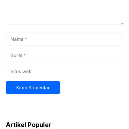
Nama
Surel
Situs
web
Artikel Populer