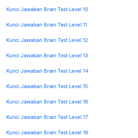
Kunci Jawaban Brain Test Level 10
Kunci Jawaban Brain Test Level 11
Kunci Jawaban Brain Test Level 12
Kunci Jawaban Brain Test Level 13
Kunci Jawaban Brain Test Level 14
Kunci Jawaban Brain Test Level 15
Kunci Jawaban Brain Test Level 16
Kunci Jawaban Brain Test Level 17
Kunci Jawaban Brain Test Level 18