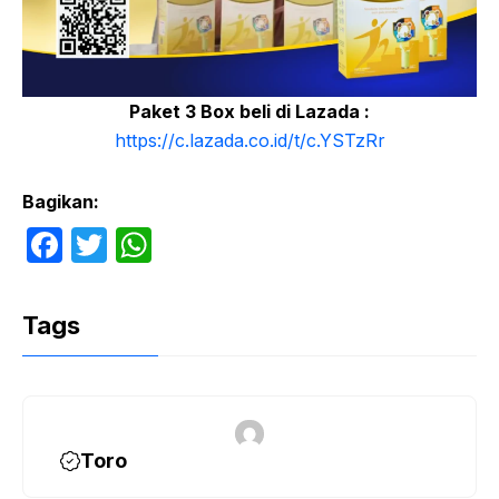
Paket 3 Box beli di Lazada :
https://c.lazada.co.id/t/c.YSTzRr
Bagikan:
F
T
W
a
w
h
c
itt
at
Tags
e
er
s
b
A
o
p
o
p
Toro
k