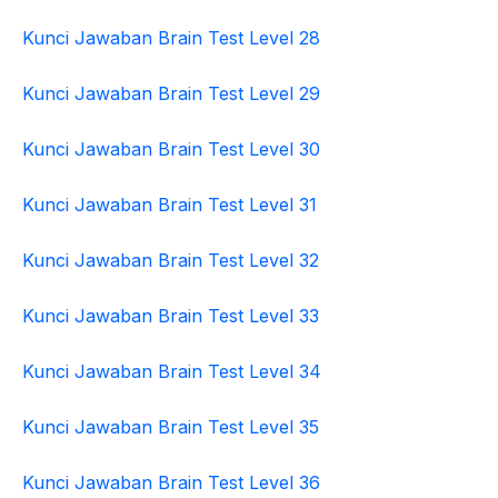
Kunci Jawaban Brain Test Level 28
Kunci Jawaban Brain Test Level 29
Kunci Jawaban Brain Test Level 30
Kunci Jawaban Brain Test Level 31
Kunci Jawaban Brain Test Level 32
Kunci Jawaban Brain Test Level 33
Kunci Jawaban Brain Test Level 34
Kunci Jawaban Brain Test Level 35
Kunci Jawaban Brain Test Level 36