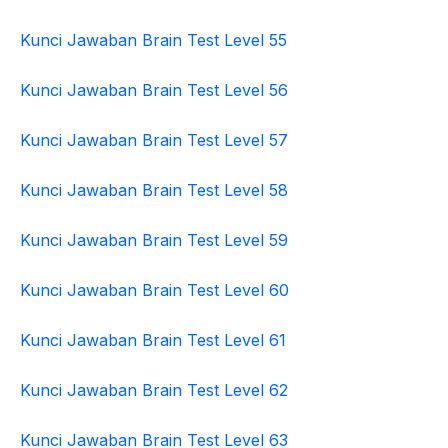
Kunci Jawaban Brain Test Level 55
Kunci Jawaban Brain Test Level 56
Kunci Jawaban Brain Test Level 57
Kunci Jawaban Brain Test Level 58
Kunci Jawaban Brain Test Level 59
Kunci Jawaban Brain Test Level 60
Kunci Jawaban Brain Test Level 61
Kunci Jawaban Brain Test Level 62
Kunci Jawaban Brain Test Level 63