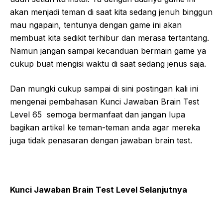
akan menjadi teman di saat kita sedang jenuh binggun
mau ngapain, tentunya dengan game ini akan
membuat kita sedikit terhibur dan merasa tertantang.
Namun jangan sampai kecanduan bermain game ya
cukup buat mengisi waktu di saat sedang jenus saja.
Dan mungki cukup sampai di sini postingan kali ini
mengenai pembahasan Kunci Jawaban Brain Test
Level 65 semoga bermanfaat dan jangan lupa
bagikan artikel ke teman-teman anda agar mereka
juga tidak penasaran dengan jawaban brain test.
Kunci Jawaban Brain Test Level Selanjutnya