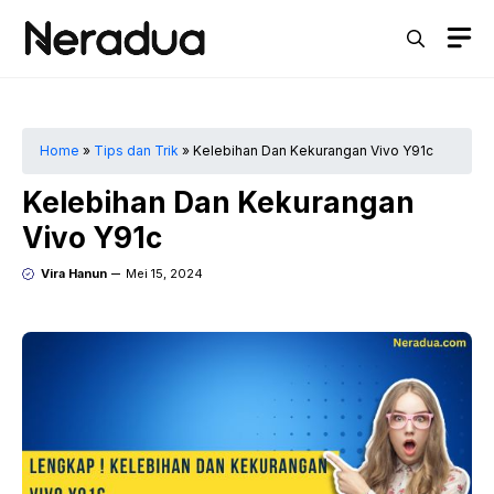
Langsung
M
ke
isi
Home
»
Tips dan Trik
»
Kelebihan Dan Kekurangan Vivo Y91c
Kelebihan Dan Kekurangan
Vivo Y91c
Vira Hanun
Mei 15, 2024