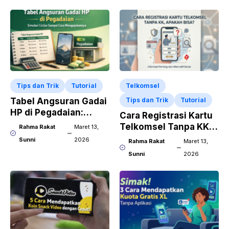
Tips dan Trik
Tutorial
Telkomsel
Tabel Angsuran Gadai
Tips dan Trik
Tutorial
HP di Pegadaian:
Cara Registrasi Kartu
Simulasi Cicilan
Telkomsel Tanpa KK,
Rahma Rakat
Maret 13,
Sampai Cara
Apakah Bisa?
Sunni
2026
Rahma Rakat
Maret 13,
Mengajukannya
Sunni
2026