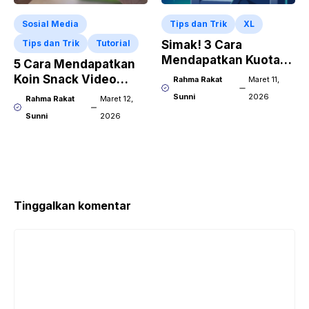
Sosial Media
Tips dan Trik
XL
Tips dan Trik
Tutorial
Simak! 3 Cara
Mendapatkan Kuota
5 Cara Mendapatkan
Gratis XL Tanpa
Koin Snack Video
Rahma Rakat
Maret 11,
Aplikasi
dengan Cepat!
Sunni
2026
Rahma Rakat
Maret 12,
Sunni
2026
Tinggalkan komentar
Komentar