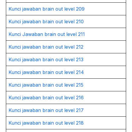
Kunci jawaban brain out level 209
Kunci jawaban brain out level 210
Kunci Jawaban brain out level 211
Kunci jawaban brain out level 212
Kunci jawaban brain out level 213
Kunci jawaban brain out level 214
Kunci jawaban brain out level 215
Kunci jawaban brain out level 216
Kunci jawaban brain out level 217
Kunci jawaban brain out level 218