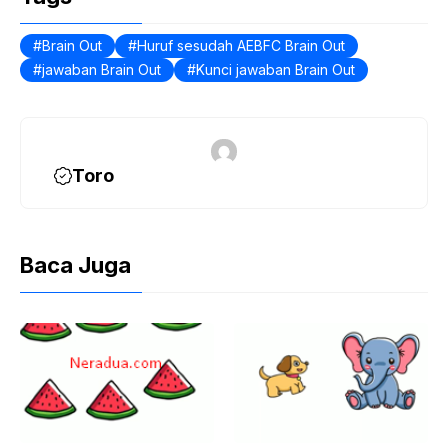
e
er
s
b
A
Brain Out
Huruf sesudah AEBFC Brain Out
jawaban Brain Out
Kunci jawaban Brain Out
o
p
o
p
k
Toro
Baca Juga