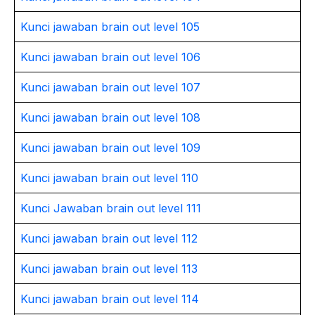
Kunci jawaban brain out level 105
Kunci jawaban brain out level 106
Kunci jawaban brain out level 107
Kunci jawaban brain out level 108
Kunci jawaban brain out level 109
Kunci jawaban brain out level 110
Kunci Jawaban brain out level 111
Kunci jawaban brain out level 112
Kunci jawaban brain out level 113
Kunci jawaban brain out level 114