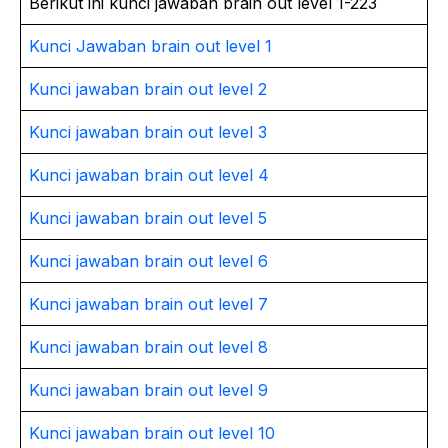
Berikut ini kunci jawaban brain out level 1-223
Kunci Jawaban brain out level 1
Kunci jawaban brain out level 2
Kunci jawaban brain out level 3
Kunci jawaban brain out level 4
Kunci jawaban brain out level 5
Kunci jawaban brain out level 6
Kunci jawaban brain out level 7
Kunci jawaban brain out level 8
Kunci jawaban brain out level 9
Kunci jawaban brain out level 10