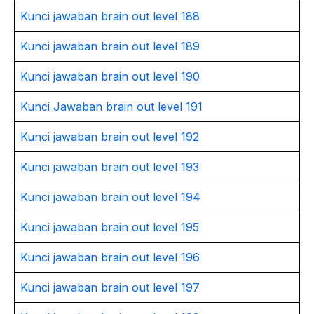
Kunci jawaban brain out level 188
Kunci jawaban brain out level 189
Kunci jawaban brain out level 190
Kunci Jawaban brain out level 191
Kunci jawaban brain out level 192
Kunci jawaban brain out level 193
Kunci jawaban brain out level 194
Kunci jawaban brain out level 195
Kunci jawaban brain out level 196
Kunci jawaban brain out level 197