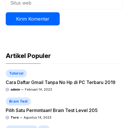
web
Artikel Populer
Tutorial
Cara Daftar Gmail Tanpa No Hp di PC Terbaru 2019
admin
Februari 14, 2023
Brain Test
Pilih Satu Permintaan! Brain Test Level 205
Toro
Agustus 14, 2023