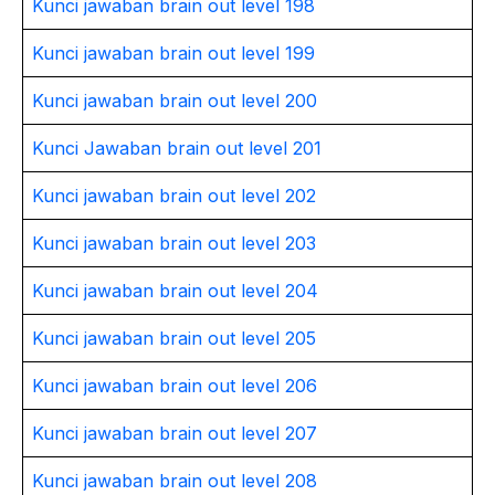
Kunci jawaban brain out level 198
Kunci jawaban brain out level 199
Kunci jawaban brain out level 200
Kunci Jawaban brain out level 201
Kunci jawaban brain out level 202
Kunci jawaban brain out level 203
Kunci jawaban brain out level 204
Kunci jawaban brain out level 205
Kunci jawaban brain out level 206
Kunci jawaban brain out level 207
Kunci jawaban brain out level 208