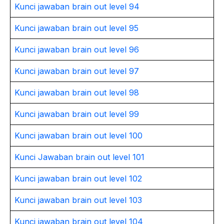
Kunci jawaban brain out level 94
Kunci jawaban brain out level 95
Kunci jawaban brain out level 96
Kunci jawaban brain out level 97
Kunci jawaban brain out level 98
Kunci jawaban brain out level 99
Kunci jawaban brain out level 100
Kunci Jawaban brain out level 101
Kunci jawaban brain out level 102
Kunci jawaban brain out level 103
Kunci jawaban brain out level 104