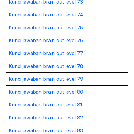
Kunci jawaban brain out level 73
Kunci jawaban brain out level 74
Kunci jawaban brain out level 75
Kunci jawaban brain out level 76
Kunci jawaban brain out level 77
Kunci jawaban brain out level 78
Kunci jawaban brain out level 79
Kunci jawaban brain out level 80
Kunci jawaban brain out level 81
Kunci jawaban brain out level 82
Kunci jawaban brain out level 83