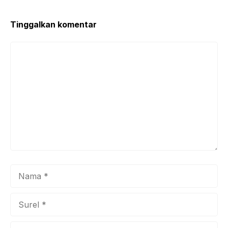
Tinggalkan komentar
Komentar
Nama
Surel
Situs