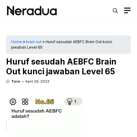
Langsung
M
ke
isi
Home
»
brain out
»
Huruf sesudah AEBFC Brain Out kunci
jawaban Level 65
Huruf sesudah AEBFC Brain
Out kunci jawaban Level 65
Toro
April 26, 2023