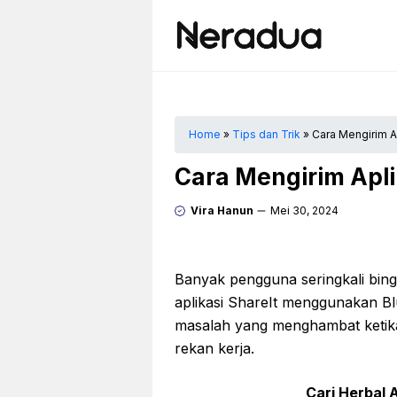
Langsung
ke
isi
Home
»
Tips dan Trik
»
Cara Mengirim Ap
Cara Mengirim Apli
Vira Hanun
Mei 30, 2024
Banyak pengguna seringkali bin
aplikasi ShareIt menggunakan Blu
masalah yang menghambat ketika
rekan kerja.
Cari Herbal A