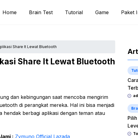
Home
Brain Test
Tutorial
Game
Paket I
likasi Share It Lewat Bluetooth
Art
kasi Share It Lewat Bluetooth
Tut
Cara
Terb
ad
gung dan kebingungan saat mencoba mengirim
etooth di perangkat mereka. Hal ini bisa menjadi
Bra
 hendak berbagi aplikasi dengan teman atau
Pili
Lev
To
lami :
Zymuno Official Lazada