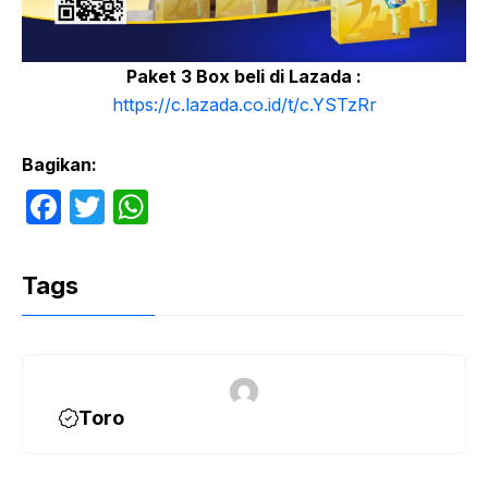
Paket 3 Box beli di Lazada :
https://c.lazada.co.id/t/c.YSTzRr
Bagikan:
F
T
W
a
w
h
c
itt
at
Tags
e
er
s
b
A
o
p
o
p
Toro
k