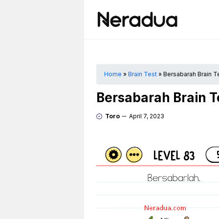
Langsung
ke
isi
Home
»
Brain Test
»
Bersabarah Brain T
Bersabarah Brain T
Toro
April 7, 2023