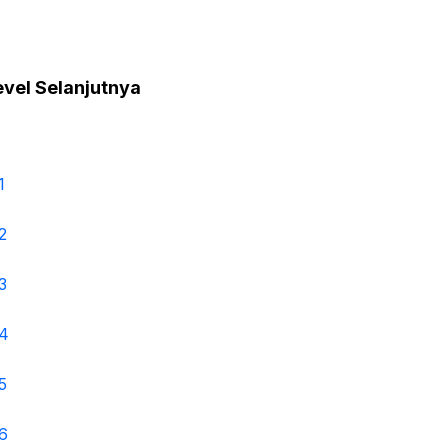
evel Selanjutnya
1
2
3
 4
5
6