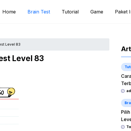
Home
Brain Test
Tutorial
Game
Paket I
est Level 83
Art
est Level 83
Tut
Cara
Terb
ad
Bra
Pili
Lev
To