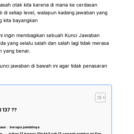
asah otak kita karena di mana ke cerdasan
b di setiap level, walapun kadang jawaban yang
g kita bayangkan
ami ingin membagikan sebuah Kunci Jawaban
da yang selalu salah dan salah lagi tidak merasa
n yang benar.
unci jawaban di bawah ini agar tidak penasaran
 137 ??
aan : berapa jumlahnya
 : isikan 17 karena 10+4+3 jadi 17 seperti gambar ini Dan