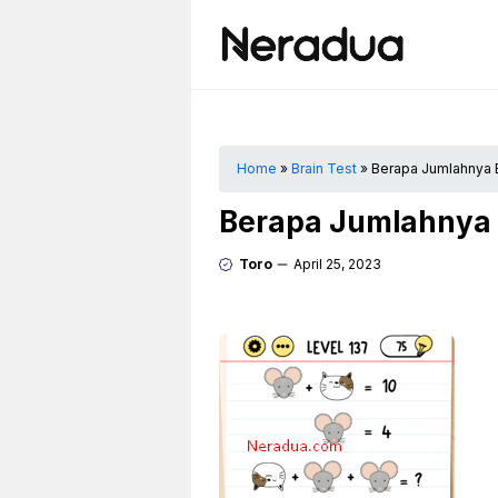
Langsung
ke
isi
Home
»
Brain Test
»
Berapa Jumlahnya B
Berapa Jumlahnya B
Toro
April 25, 2023