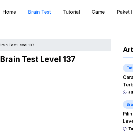
Home
Brain Test
Tutorial
Game
Paket I
rain Test Level 137
Art
rain Test Level 137
Tut
Cara
Terb
ad
Bra
Pili
Lev
To