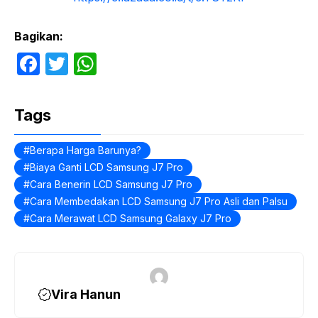
Bagikan:
F
T
W
a
w
h
c
itt
at
Tags
e
er
s
b
A
Berapa Harga Barunya?
Biaya Ganti LCD Samsung J7 Pro
o
p
Cara Benerin LCD Samsung J7 Pro
o
p
Cara Membedakan LCD Samsung J7 Pro Asli dan Palsu
k
Cara Merawat LCD Samsung Galaxy J7 Pro
Vira Hanun