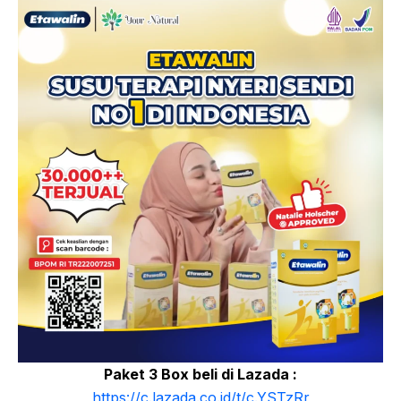
Paket 3 Box beli di Lazada :
https://c.lazada.co.id/t/c.YSTzRr