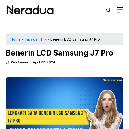
Langsung
M
ke
isi
Home
»
Tips dan Trik
»
Benerin LCD Samsung J7 Pro
Benerin LCD Samsung J7 Pro
Vira Hanun
April 22, 2024