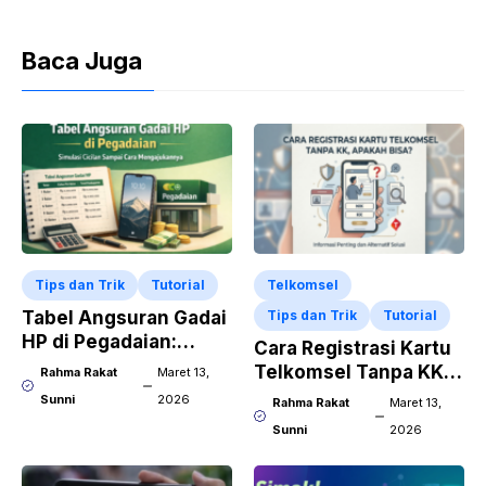
Baca Juga
Tips dan Trik
Tutorial
Telkomsel
Tabel Angsuran Gadai
Tips dan Trik
Tutorial
HP di Pegadaian:
Cara Registrasi Kartu
Simulasi Cicilan
Telkomsel Tanpa KK,
Rahma Rakat
Maret 13,
Sampai Cara
Apakah Bisa?
Sunni
2026
Rahma Rakat
Maret 13,
Mengajukannya
Sunni
2026