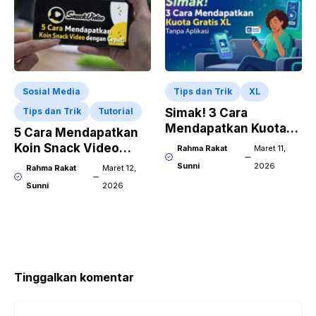
Sosial Media
Tips dan Trik
XL
Tips dan Trik
Tutorial
Simak! 3 Cara
Mendapatkan Kuota
5 Cara Mendapatkan
Gratis XL Tanpa
Koin Snack Video
Rahma Rakat
Maret 11,
Aplikasi
dengan Cepat!
Sunni
2026
Rahma Rakat
Maret 12,
Sunni
2026
Tinggalkan komentar
Komentar