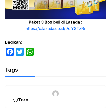
Paket 3 Box beli di Lazada :
https://c.lazada.co.id/t/c.YSTzRr
Bagikan:
F
T
W
a
w
h
c
itt
at
Tags
e
er
s
b
A
o
p
o
p
Toro
k