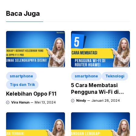
Baca Juga
smartphone
smartphone
Teknologi
Tips dan Trik
5 Cara Membatasi
Pengguna Wi-Fi di
Kelebihan Oppo F11
Router Huawei
Nindy
Januari 28, 2024
Vira Hanun
Mei 13, 2024