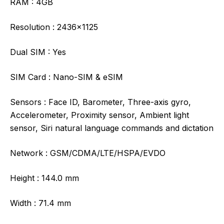
RAM :
4GB
Resolution :
2436×1125
Dual SIM :
Yes
SIM Card :
Nano-SIM & eSIM
Sensors :
Face ID, Barometer, Three-axis gyro,
Accelerometer, Proximity sensor, Ambient light
sensor, Siri natural language commands and dictation
Network :
GSM/CDMA/LTE/HSPA/EVDO
Height :
144.0 mm
Width :
71.4 mm