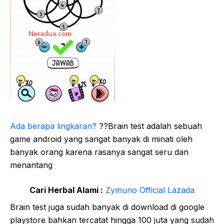
Ada berapa lingkaran?
??Brain test adalah sebuah
game android yang sangat banyak di minati oleh
banyak orang karena rasanya sangat seru dan
menantang
Cari Herbal Alami :
Zymuno Official Lazada
Brain test juga sudah banyak di download di google
playstore bahkan tercatat hingga 100 juta yang sudah