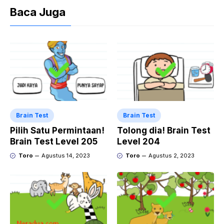
Baca Juga
Brain Test
Brain Test
Pilih Satu Permintaan!
Tolong dia! Brain Test
Brain Test Level 205
Level 204
Toro
Agustus 14, 2023
Toro
Agustus 2, 2023