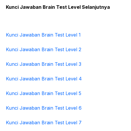
Kunci Jawaban Brain Test Level Selanjutnya
Kunci Jawaban Brain Test Level 1
Kunci Jawaban Brain Test Level 2
Kunci Jawaban Brain Test Level 3
Kunci Jawaban Brain Test Level 4
Kunci Jawaban Brain Test Level 5
Kunci Jawaban Brain Test Level 6
Kunci Jawaban Brain Test Level 7