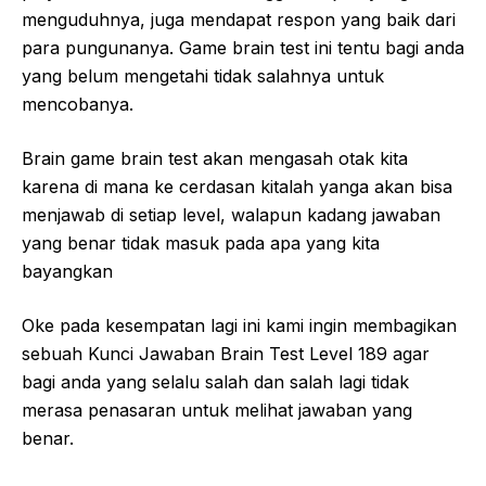
menguduhnya, juga mendapat respon yang baik dari
para pungunanya. Game brain test ini tentu bagi anda
yang belum mengetahi tidak salahnya untuk
mencobanya.
Brain game brain test akan mengasah otak kita
karena di mana ke cerdasan kitalah yanga akan bisa
menjawab di setiap level, walapun kadang jawaban
yang benar tidak masuk pada apa yang kita
bayangkan
Oke pada kesempatan lagi ini kami ingin membagikan
sebuah Kunci Jawaban Brain Test Level 189 agar
bagi anda yang selalu salah dan salah lagi tidak
merasa penasaran untuk melihat jawaban yang
benar.