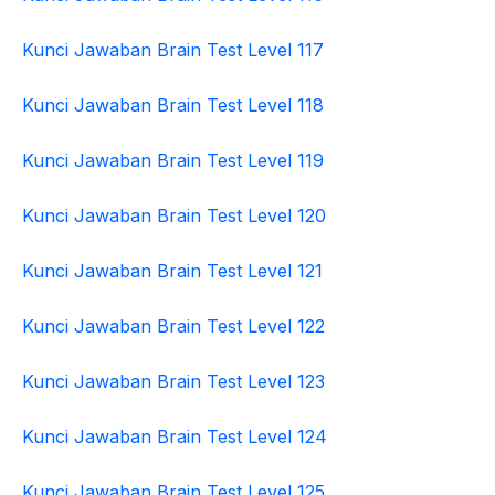
Kunci Jawaban Brain Test Level 117
Kunci Jawaban Brain Test Level 118
Kunci Jawaban Brain Test Level 119
Kunci Jawaban Brain Test Level 120
Kunci Jawaban Brain Test Level 121
Kunci Jawaban Brain Test Level 122
Kunci Jawaban Brain Test Level 123
Kunci Jawaban Brain Test Level 124
Kunci Jawaban Brain Test Level 125