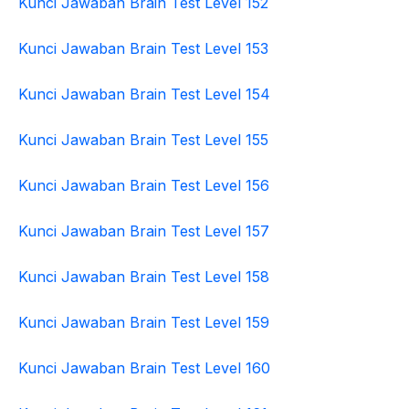
Kunci Jawaban Brain Test Level 152
Kunci Jawaban Brain Test Level 153
Kunci Jawaban Brain Test Level 154
Kunci Jawaban Brain Test Level 155
Kunci Jawaban Brain Test Level 156
Kunci Jawaban Brain Test Level 157
Kunci Jawaban Brain Test Level 158
Kunci Jawaban Brain Test Level 159
Kunci Jawaban Brain Test Level 160