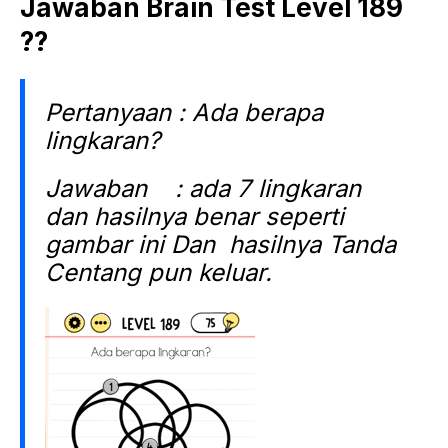
Jawaban Brain Test Level 189
??
Pertanyaan : Ada berapa
lingkaran?
Jawaban : ada 7 lingkaran
dan hasilnya benar seperti
gambar ini Dan hasilnya Tanda
Centang pun keluar.