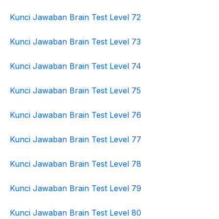
Kunci Jawaban Brain Test Level 72
Kunci Jawaban Brain Test Level 73
Kunci Jawaban Brain Test Level 74
Kunci Jawaban Brain Test Level 75
Kunci Jawaban Brain Test Level 76
Kunci Jawaban Brain Test Level 77
Kunci Jawaban Brain Test Level 78
Kunci Jawaban Brain Test Level 79
Kunci Jawaban Brain Test Level 80