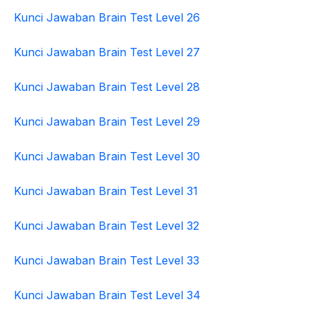
Kunci Jawaban Brain Test Level 26
Kunci Jawaban Brain Test Level 27
Kunci Jawaban Brain Test Level 28
Kunci Jawaban Brain Test Level 29
Kunci Jawaban Brain Test Level 30
Kunci Jawaban Brain Test Level 31
Kunci Jawaban Brain Test Level 32
Kunci Jawaban Brain Test Level 33
Kunci Jawaban Brain Test Level 34