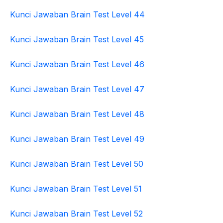
Kunci Jawaban Brain Test Level 44
Kunci Jawaban Brain Test Level 45
Kunci Jawaban Brain Test Level 46
Kunci Jawaban Brain Test Level 47
Kunci Jawaban Brain Test Level 48
Kunci Jawaban Brain Test Level 49
Kunci Jawaban Brain Test Level 50
Kunci Jawaban Brain Test Level 51
Kunci Jawaban Brain Test Level 52