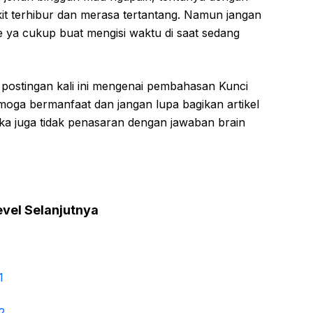
kit terhibur dan merasa tertantang. Namun jangan
ya cukup buat mengisi waktu di saat sedang
 postingan kali ini mengenai pembahasan Kunci
oga bermanfaat dan jangan lupa bagikan artikel
a juga tidak penasaran dengan jawaban brain
evel Selanjutnya
1
2