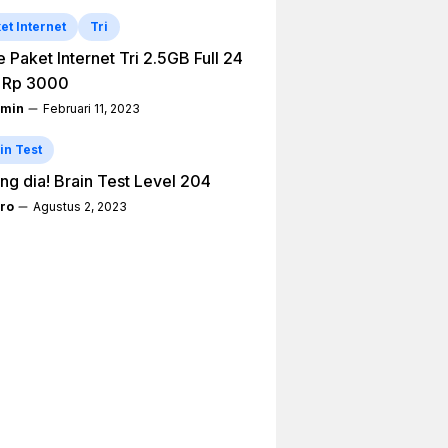
et Internet
Tri
 Paket Internet Tri 2.5GB Full 24
 Rp 3000
min
Februari 11, 2023
in Test
ng dia! Brain Test Level 204
ro
Agustus 2, 2023