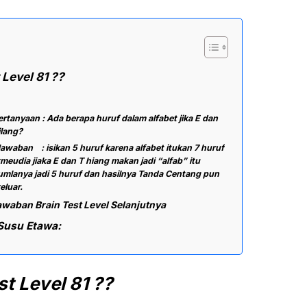
Level 81 ??
ertanyaan : Ada berapa huruf dalam alfabet jika E dan
ilang?
awaban : isikan 5 huruf karena alfabet itukan 7 huruf
meudia jiaka E dan T hiang makan jadi “alfab” itu
umlanya jadi 5 huruf dan hasilnya Tanda Centang pun
eluar.
awaban Brain Test Level Selanjutnya
Susu Etawa:
t Level 81 ??