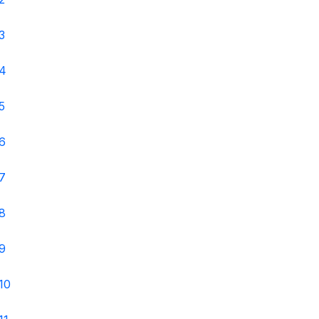
3
 4
5
6
7
8
9
10