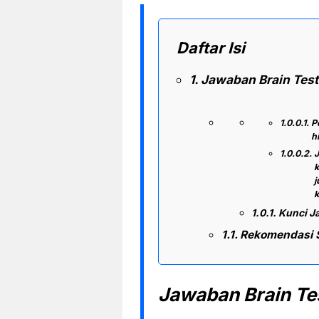
Daftar Isi
Jawaban Brain Test 
P
h
J
k
j
k
Kunci J
Rekomendasi 
Jawaban Brain Tes