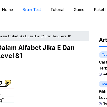
Home
Brain Test
Tutorial
Game
Paket I
lam Alfabet Jika E Dan Hilang? Brain Test Level 81
Art
alam Alfabet Jika E Dan
Level 81
Tut
Cara
Terb
ad
Bra
Pili
Lev
To