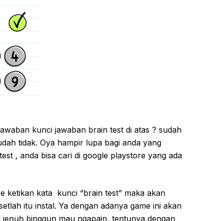
awaban kunci jawaban brain test di atas ? sudah
udah tidak. Oya hampir lupa bagi anda yang
st , anda bisa cari di google playstore yang ada
e ketikan kata kunci “brain test” maka akan
setlah itu instal. Ya dengan adanya game ini akan
ng jenuh binggun mau ngapain, tentunya dengan