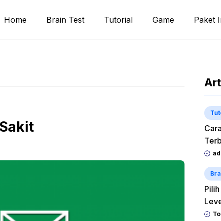
Home
Brain Test
Tutorial
Game
Paket I
Art
Tut
Sakit
Cara
Terb
ad
Bra
Pili
Lev
To