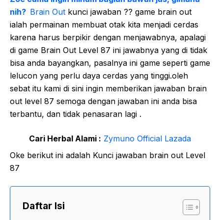
nih?
Brain Out
kunci jawaban ?? game brain out
ialah permainan membuat otak kita menjadi cerdas
karena harus berpikir dengan menjawabnya, apalagi
di game Brain Out Level 87 ini jawabnya yang di tidak
bisa anda bayangkan, pasalnya ini game seperti game
lelucon yang perlu daya cerdas yang tinggi.oleh
sebat itu kami di sini ingin memberikan jawaban brain
out level 87 semoga dengan jawaban ini anda bisa
terbantu, dan tidak penasaran lagi .
Cari Herbal Alami :
Zymuno Official Lazada
Oke berikut ini adalah Kunci jawaban brain out Level
87
Daftar Isi