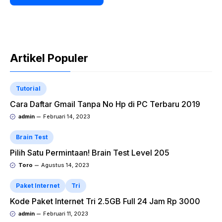
Artikel Populer
Tutorial
Cara Daftar Gmail Tanpa No Hp di PC Terbaru 2019
admin
Februari 14, 2023
Brain Test
Pilih Satu Permintaan! Brain Test Level 205
Toro
Agustus 14, 2023
Paket Internet
Tri
Kode Paket Internet Tri 2.5GB Full 24 Jam Rp 3000
admin
Februari 11, 2023