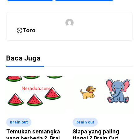
o
p
o
p
k
Toro
Baca Juga
brain out
brain out
Temukan semangka
Siapa yang paling
yang berbeda ? Brain
tinggi ? Brain Out