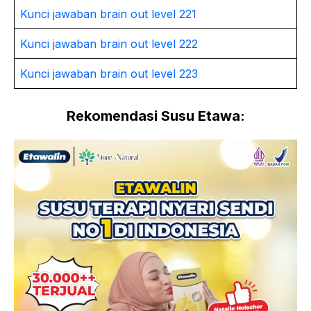
Kunci jawaban brain out level 221
Kunci jawaban brain out level 222
Kunci jawaban brain out level 223
Rekomendasi Susu Etawa: