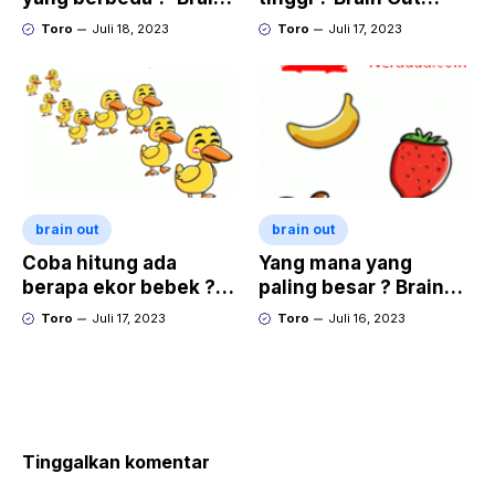
Out Level 4
Level 3
Toro
Juli 18, 2023
Toro
Juli 17, 2023
brain out
brain out
Coba hitung ada
Yang mana yang
berapa ekor bebek ?
paling besar ? Brain
Brain Out Level 2
Out Level 1
Toro
Juli 17, 2023
Toro
Juli 16, 2023
Tinggalkan komentar