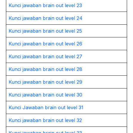
Kunci jawaban brain out level 23
Kunci jawaban brain out level 24
Kunci jawaban brain out level 25
Kunci jawaban brain out level 26
Kunci jawaban brain out level 27
Kunci jawaban brain out level 28
Kunci jawaban brain out level 29
Kunci jawaban brain out level 30
Kunci Jawaban brain out level 31
Kunci jawaban brain out level 32