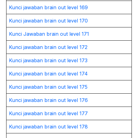
Kunci jawaban brain out level 169
Kunci jawaban brain out level 170
Kunci Jawaban brain out level 171
Kunci jawaban brain out level 172
Kunci jawaban brain out level 173
Kunci jawaban brain out level 174
Kunci jawaban brain out level 175
Kunci jawaban brain out level 176
Kunci jawaban brain out level 177
Kunci jawaban brain out level 178