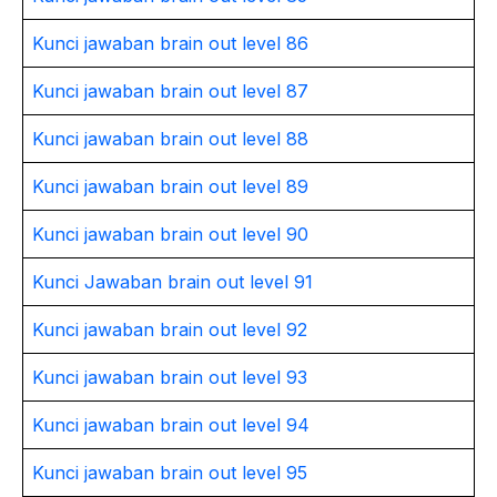
Kunci jawaban brain out level 86
Kunci jawaban brain out level 87
Kunci jawaban brain out level 88
Kunci jawaban brain out level 89
Kunci jawaban brain out level 90
Kunci Jawaban brain out level 91
Kunci jawaban brain out level 92
Kunci jawaban brain out level 93
Kunci jawaban brain out level 94
Kunci jawaban brain out level 95