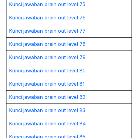
Kunci jawaban brain out level 75
Kunci jawaban brain out level 76
Kunci jawaban brain out level 77
Kunci jawaban brain out level 78
Kunci jawaban brain out level 79
Kunci jawaban brain out level 80
Kunci jawaban brain out level 81
Kunci jawaban brain out level 82
Kunci jawaban brain out level 83
Kunci jawaban brain out level 84
Kunci jawaban brain out level 85