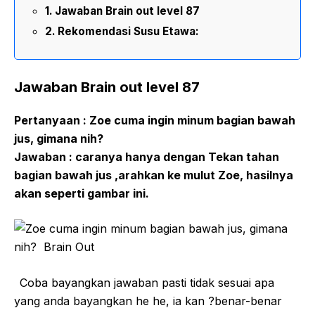
Jawaban Brain out level 87
Rekomendasi Susu Etawa:
Jawaban Brain out level 87
Pertanyaan : Zoe cuma ingin minum bagian bawah
jus, gimana nih?
Jawaban : caranya hanya dengan Tekan tahan
bagian bawah jus ,arahkan ke mulut Zoe, hasilnya
akan seperti gambar ini.
Coba bayangkan jawaban pasti tidak sesuai apa
yang anda bayangkan he he, ia kan ?benar-benar