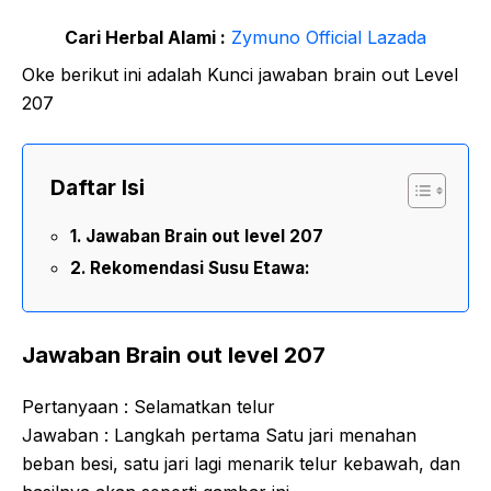
Cari Herbal Alami :
Zymuno Official Lazada
Oke berikut ini adalah Kunci jawaban brain out Level
207
Daftar Isi
Jawaban Brain out level 207
Rekomendasi Susu Etawa:
Jawaban Brain out level 207
Pertanyaan : Selamatkan telur
Jawaban : Langkah pertama Satu jari menahan
beban besi, satu jari lagi menarik telur kebawah, dan