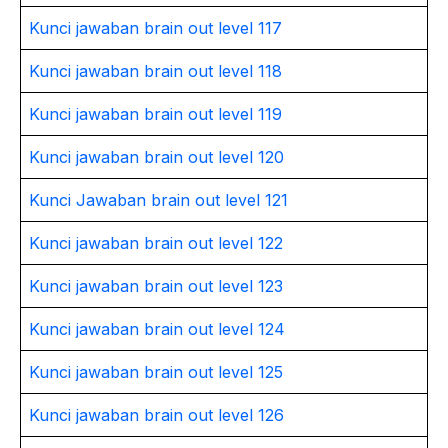
Kunci jawaban brain out level 117
Kunci jawaban brain out level 118
Kunci jawaban brain out level 119
Kunci jawaban brain out level 120
Kunci Jawaban brain out level 121
Kunci jawaban brain out level 122
Kunci jawaban brain out level 123
Kunci jawaban brain out level 124
Kunci jawaban brain out level 125
Kunci jawaban brain out level 126