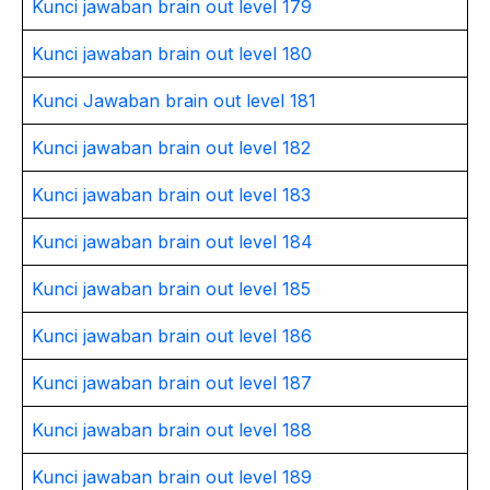
Kunci jawaban brain out level 179
Kunci jawaban brain out level 180
Kunci Jawaban brain out level 181
Kunci jawaban brain out level 182
Kunci jawaban brain out level 183
Kunci jawaban brain out level 184
Kunci jawaban brain out level 185
Kunci jawaban brain out level 186
Kunci jawaban brain out level 187
Kunci jawaban brain out level 188
Kunci jawaban brain out level 189