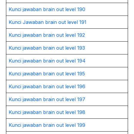
Kunci jawaban brain out level 190
Kunci Jawaban brain out level 191
Kunci jawaban brain out level 192
Kunci jawaban brain out level 193
Kunci jawaban brain out level 194
Kunci jawaban brain out level 195
Kunci jawaban brain out level 196
Kunci jawaban brain out level 197
Kunci jawaban brain out level 198
Kunci jawaban brain out level 199