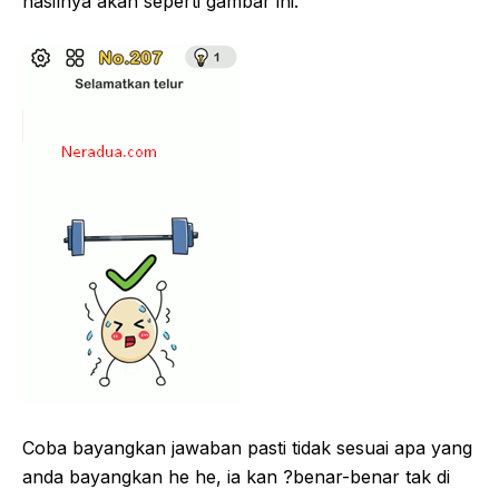
hasilnya akan seperti gambar ini.
Coba bayangkan jawaban pasti tidak sesuai apa yang
anda bayangkan he he, ia kan ?benar-benar tak di