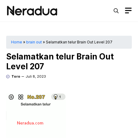
Langsung
M
ke
isi
Home
»
brain out
»
Selamatkan telur Brain Out Level 207
Selamatkan telur Brain Out
Level 207
Toro
Juli 8, 2023