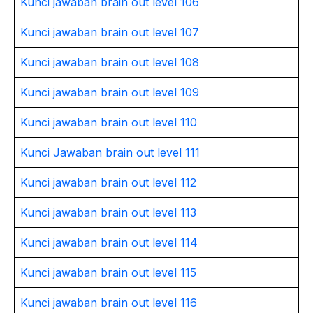
Kunci jawaban brain out level 106
Kunci jawaban brain out level 107
Kunci jawaban brain out level 108
Kunci jawaban brain out level 109
Kunci jawaban brain out level 110
Kunci Jawaban brain out level 111
Kunci jawaban brain out level 112
Kunci jawaban brain out level 113
Kunci jawaban brain out level 114
Kunci jawaban brain out level 115
Kunci jawaban brain out level 116