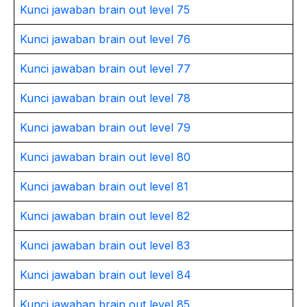
Kunci jawaban brain out level 75
Kunci jawaban brain out level 76
Kunci jawaban brain out level 77
Kunci jawaban brain out level 78
Kunci jawaban brain out level 79
Kunci jawaban brain out level 80
Kunci jawaban brain out level 81
Kunci jawaban brain out level 82
Kunci jawaban brain out level 83
Kunci jawaban brain out level 84
Kunci jawaban brain out level 85