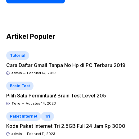
Artikel Populer
Tutorial
Cara Daftar Gmail Tanpa No Hp di PC Terbaru 2019
admin
Februari 14, 2023
Brain Test
Pilih Satu Permintaan! Brain Test Level 205
Toro
Agustus 14, 2023
Paket Internet
Tri
Kode Paket Internet Tri 2.5GB Full 24 Jam Rp 3000
admin
Februari 11, 2023