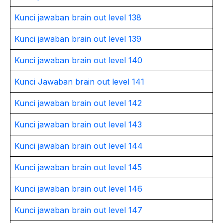
Kunci jawaban brain out level 138
Kunci jawaban brain out level 139
Kunci jawaban brain out level 140
Kunci Jawaban brain out level 141
Kunci jawaban brain out level 142
Kunci jawaban brain out level 143
Kunci jawaban brain out level 144
Kunci jawaban brain out level 145
Kunci jawaban brain out level 146
Kunci jawaban brain out level 147