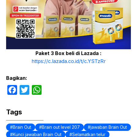
Paket 3 Box beli di Lazada :
https://c.lazada.co.id/t/c.YSTzRr
Bagikan:
F
T
W
a
w
h
c
itt
at
Tags
e
er
s
b
A
Brain Out
Brain out level 207
jawaban Brain Out
Kunci jawaban Brain Out
Selamatkan telur