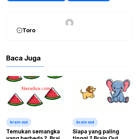
o
p
o
p
k
Toro
Baca Juga
brain out
brain out
Temukan semangka
Siapa yang paling
yang berbeda ? Brain
tinggi ? Brain Out