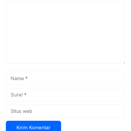
Komentar
Nama
Surel
Situs
web