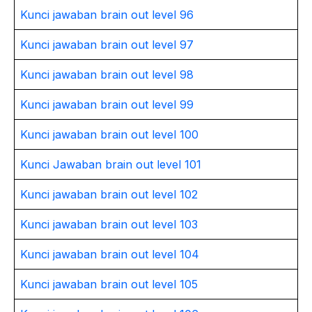
Kunci jawaban brain out level 96
Kunci jawaban brain out level 97
Kunci jawaban brain out level 98
Kunci jawaban brain out level 99
Kunci jawaban brain out level 100
Kunci Jawaban brain out level 101
Kunci jawaban brain out level 102
Kunci jawaban brain out level 103
Kunci jawaban brain out level 104
Kunci jawaban brain out level 105