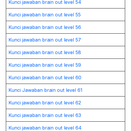
Kunci jawaban brain out level 54
Kunci jawaban brain out level 55
Kunci jawaban brain out level 56
Kunci jawaban brain out level 57
Kunci jawaban brain out level 58
Kunci jawaban brain out level 59
Kunci jawaban brain out level 60
Kunci Jawaban brain out level 61
Kunci jawaban brain out level 62
Kunci jawaban brain out level 63
Kunci jawaban brain out level 64