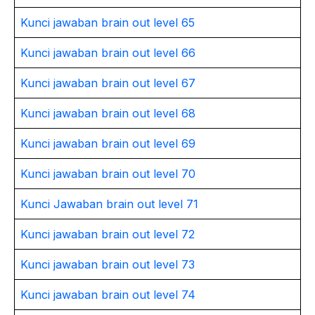
Kunci jawaban brain out level 65
Kunci jawaban brain out level 66
Kunci jawaban brain out level 67
Kunci jawaban brain out level 68
Kunci jawaban brain out level 69
Kunci jawaban brain out level 70
Kunci Jawaban brain out level 71
Kunci jawaban brain out level 72
Kunci jawaban brain out level 73
Kunci jawaban brain out level 74