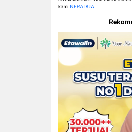
kami
NERADUA
.
Rekome