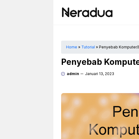
Langsung
ke
isi
Home
»
Tutorial
»
Penyebab Komputer/La
Penyebab Komputer
admin
Januari 13, 2023