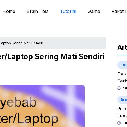
Home
Brain Test
Tutorial
Game
Paket I
ptop Sering Mati Sendiri
Art
/Laptop Sering Mati Sendiri
Tut
Cara
Terb
ad
Bra
Pili
Lev
To