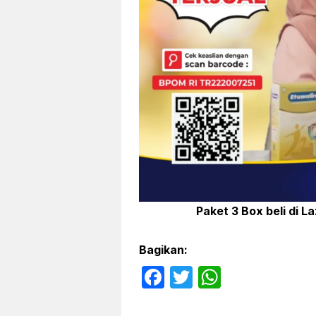
Paket 3 Box beli di La
Bagikan:
F
T
W
a
w
h