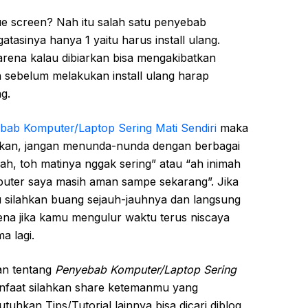
 screen? Nah itu salah satu penyebab
atasinya hanya 1 yaitu harus install ulang.
rena kalau dibiarkan bisa mengakibatkan
 sebelum melakukan install ulang harap
g.
bab Komputer/Laptop Sering Mati Sendiri
maka
aikan, jangan menunda-nunda dengan berbagai
alah, toh matinya nggak sering” atau “ah inimah
uter saya masih aman sampe sekarang”. Jika
u silahkan buang sejauh-jauhnya dan langsung
ena jika kamu mengulur waktu terus niscaya
a lagi.
an tentang
Penyebab Komputer/Laptop Sering
rmanfaat silahkan share ketemanmu yang
kan Tips/Tutorial lainnya bisa dicari diblog