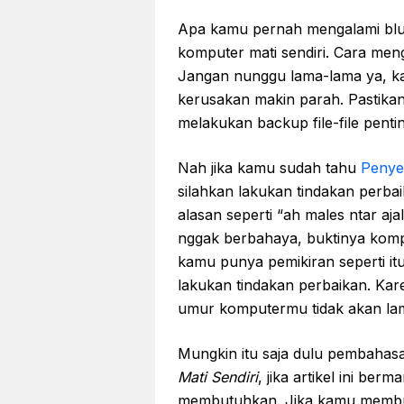
Apa kamu pernah mengalami blue
komputer mati sendiri. Cara meng
Jangan nunggu lama-lama ya, ka
kerusakan makin parah. Pastikan
melakukan backup file-file pentin
Nah jika kamu sudah tahu
Penye
silahkan lakukan tindakan perb
alasan seperti “ah males ntar aj
nggak berbahaya, buktinya komp
kamu punya pemikiran seperti it
lakukan tindakan perbaikan. Kar
umur komputermu tidak akan lam
Mungkin itu saja dulu pembahas
Mati Sendiri
, jika artikel ini be
membutuhkan. Jika kamu membutuh