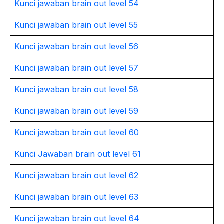
Kunci jawaban brain out level 54
Kunci jawaban brain out level 55
Kunci jawaban brain out level 56
Kunci jawaban brain out level 57
Kunci jawaban brain out level 58
Kunci jawaban brain out level 59
Kunci jawaban brain out level 60
Kunci Jawaban brain out level 61
Kunci jawaban brain out level 62
Kunci jawaban brain out level 63
Kunci jawaban brain out level 64