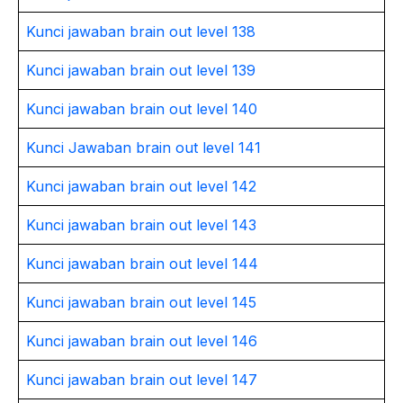
Kunci jawaban brain out level 138
Kunci jawaban brain out level 139
Kunci jawaban brain out level 140
Kunci Jawaban brain out level 141
Kunci jawaban brain out level 142
Kunci jawaban brain out level 143
Kunci jawaban brain out level 144
Kunci jawaban brain out level 145
Kunci jawaban brain out level 146
Kunci jawaban brain out level 147