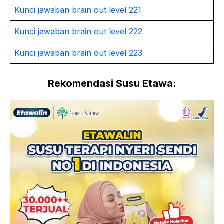
Kunci jawaban brain out level 221
Kunci jawaban brain out level 222
Kunci jawaban brain out level 223
Rekomendasi Susu Etawa: