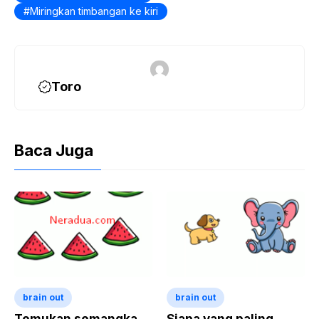
o
p
Miringkan timbangan ke kiri
o
p
k
Toro
Baca Juga
brain out
brain out