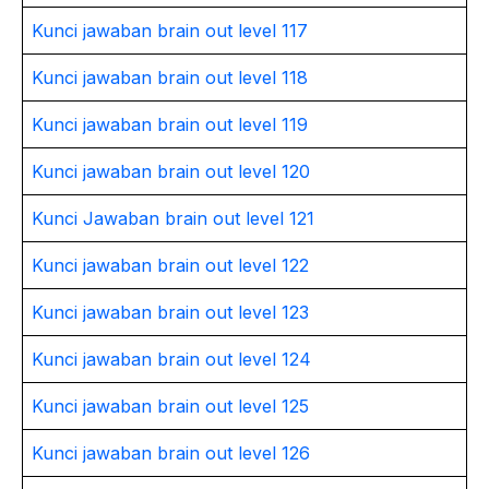
Kunci jawaban brain out level 117
Kunci jawaban brain out level 118
Kunci jawaban brain out level 119
Kunci jawaban brain out level 120
Kunci Jawaban brain out level 121
Kunci jawaban brain out level 122
Kunci jawaban brain out level 123
Kunci jawaban brain out level 124
Kunci jawaban brain out level 125
Kunci jawaban brain out level 126