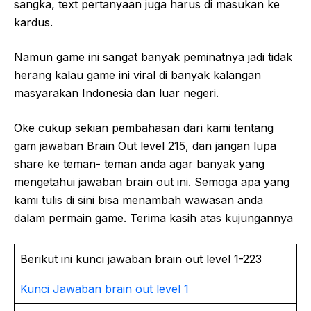
sangka, text pertanyaan juga harus di masukan ke
kardus.
Namun game ini sangat banyak peminatnya jadi tidak
herang kalau game ini viral di banyak kalangan
masyarakan Indonesia dan luar negeri.
Oke cukup sekian pembahasan dari kami tentang
gam jawaban Brain Out level 215, dan jangan lupa
share ke teman- teman anda agar banyak yang
mengetahui jawaban brain out ini. Semoga apa yang
kami tulis di sini bisa menambah wawasan anda
dalam permain game. Terima kasih atas kujungannya
Berikut ini kunci jawaban brain out level 1-223
Kunci Jawaban brain out level 1