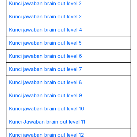
Kunci jawaban brain out level 2
Kunci jawaban brain out level 3
Kunci jawaban brain out level 4
Kunci jawaban brain out level 5
Kunci jawaban brain out level 6
Kunci jawaban brain out level 7
Kunci jawaban brain out level 8
Kunci jawaban brain out level 9
Kunci jawaban brain out level 10
Kunci Jawaban brain out level 11
Kunci jawaban brain out level 12