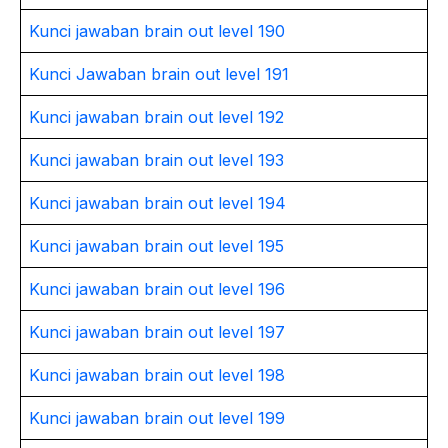
Kunci jawaban brain out level 190
Kunci Jawaban brain out level 191
Kunci jawaban brain out level 192
Kunci jawaban brain out level 193
Kunci jawaban brain out level 194
Kunci jawaban brain out level 195
Kunci jawaban brain out level 196
Kunci jawaban brain out level 197
Kunci jawaban brain out level 198
Kunci jawaban brain out level 199