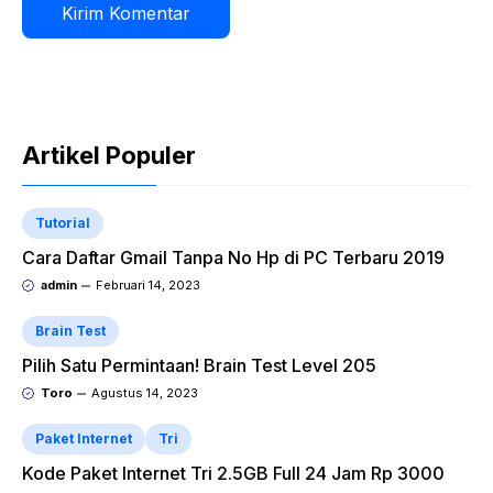
Artikel Populer
Tutorial
Cara Daftar Gmail Tanpa No Hp di PC Terbaru 2019
admin
Februari 14, 2023
Brain Test
Pilih Satu Permintaan! Brain Test Level 205
Toro
Agustus 14, 2023
Paket Internet
Tri
Kode Paket Internet Tri 2.5GB Full 24 Jam Rp 3000