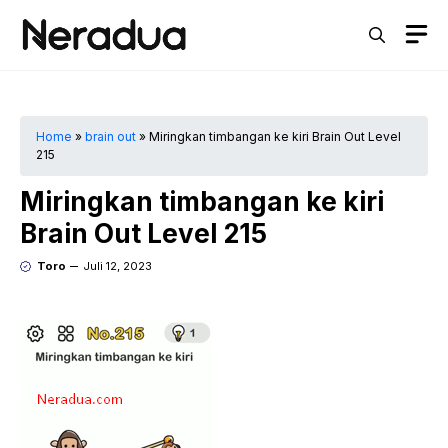
Langsung
M
ke
isi
Home
»
brain out
»
Miringkan timbangan ke kiri Brain Out Level
215
Miringkan timbangan ke kiri
Brain Out Level 215
Toro
Juli 12, 2023