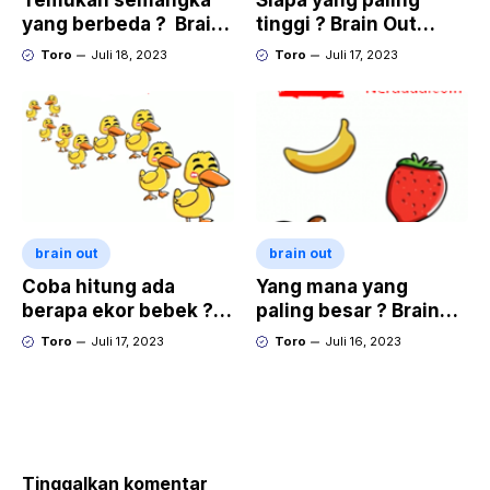
Temukan semangka
Siapa yang paling
yang berbeda ? Brain
tinggi ? Brain Out
Out Level 4
Level 3
Toro
Juli 18, 2023
Toro
Juli 17, 2023
brain out
brain out
Coba hitung ada
Yang mana yang
berapa ekor bebek ?
paling besar ? Brain
Brain Out Level 2
Out Level 1
Toro
Juli 17, 2023
Toro
Juli 16, 2023
Tinggalkan komentar