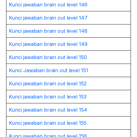
Kunci jawaban brain out level 146
Kunci jawaban brain out level 147
Kunci jawaban brain out level 148
Kunci jawaban brain out level 149
Kunci jawaban brain out level 150
Kunci Jawaban brain out level 151
Kunci jawaban brain out level 152
Kunci jawaban brain out level 153
Kunci jawaban brain out level 154
Kunci jawaban brain out level 155
Kunci jawaban brain out level 156