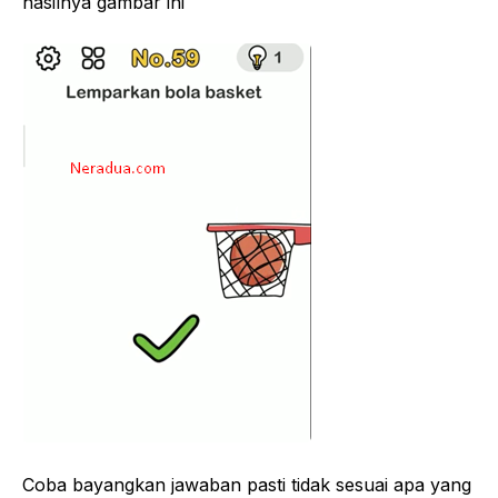
hasilnya gambar ini
Coba bayangkan jawaban pasti tidak sesuai apa yang