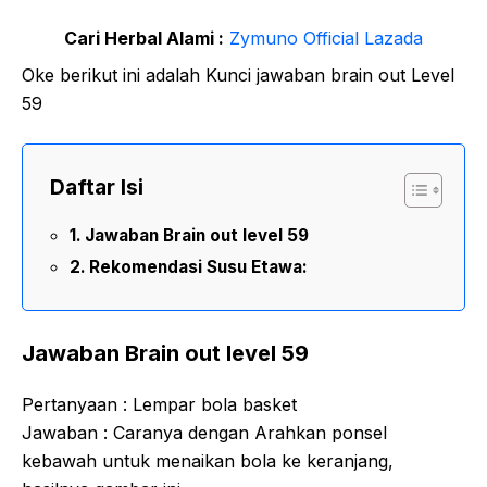
Cari Herbal Alami :
Zymuno Official Lazada
Oke berikut ini adalah Kunci jawaban brain out Level
59
Daftar Isi
Jawaban Brain out level 59
Rekomendasi Susu Etawa:
Jawaban Brain out level 59
Pertanyaan : Lempar bola basket
Jawaban : Caranya dengan Arahkan ponsel
kebawah untuk menaikan bola ke keranjang,