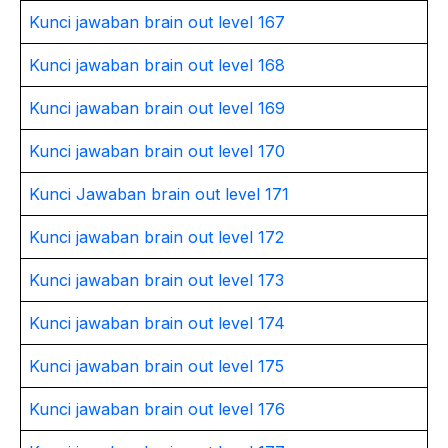
Kunci jawaban brain out level 167
Kunci jawaban brain out level 168
Kunci jawaban brain out level 169
Kunci jawaban brain out level 170
Kunci Jawaban brain out level 171
Kunci jawaban brain out level 172
Kunci jawaban brain out level 173
Kunci jawaban brain out level 174
Kunci jawaban brain out level 175
Kunci jawaban brain out level 176