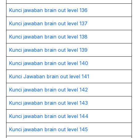
Kunci jawaban brain out level 136
Kunci jawaban brain out level 137
Kunci jawaban brain out level 138
Kunci jawaban brain out level 139
Kunci jawaban brain out level 140
Kunci Jawaban brain out level 141
Kunci jawaban brain out level 142
Kunci jawaban brain out level 143
Kunci jawaban brain out level 144
Kunci jawaban brain out level 145