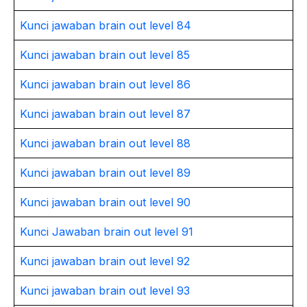
Kunci jawaban brain out level 84
Kunci jawaban brain out level 85
Kunci jawaban brain out level 86
Kunci jawaban brain out level 87
Kunci jawaban brain out level 88
Kunci jawaban brain out level 89
Kunci jawaban brain out level 90
Kunci Jawaban brain out level 91
Kunci jawaban brain out level 92
Kunci jawaban brain out level 93