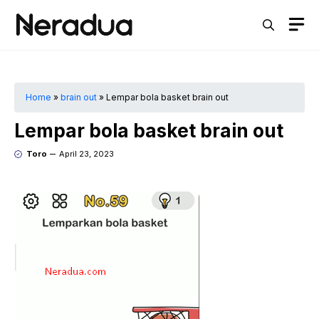
Langsung
M
ke
isi
Home
»
brain out
»
Lempar bola basket brain out
Lempar bola basket brain out
Toro
April 23, 2023