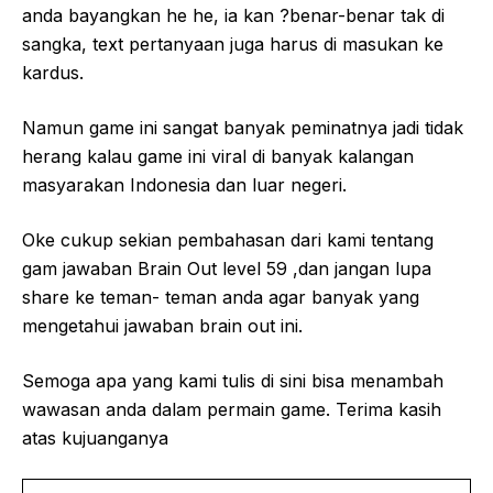
anda bayangkan he he, ia kan ?benar-benar tak di
sangka, text pertanyaan juga harus di masukan ke
kardus.
Namun game ini sangat banyak peminatnya jadi tidak
herang kalau game ini viral di banyak kalangan
masyarakan Indonesia dan luar negeri.
Oke cukup sekian pembahasan dari kami tentang
gam jawaban Brain Out level 59 ,dan jangan lupa
share ke teman- teman anda agar banyak yang
mengetahui jawaban brain out ini.
Semoga apa yang kami tulis di sini bisa menambah
wawasan anda dalam permain game. Terima kasih
atas kujuanganya