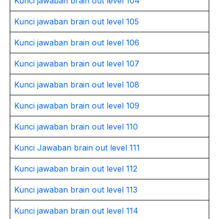
Kunci jawaban brain out level 104
Kunci jawaban brain out level 105
Kunci jawaban brain out level 106
Kunci jawaban brain out level 107
Kunci jawaban brain out level 108
Kunci jawaban brain out level 109
Kunci jawaban brain out level 110
Kunci Jawaban brain out level 111
Kunci jawaban brain out level 112
Kunci jawaban brain out level 113
Kunci jawaban brain out level 114