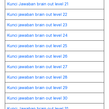
Kunci Jawaban brain out level 21
Kunci jawaban brain out level 22
Kunci jawaban brain out level 23
Kunci jawaban brain out level 24
Kunci jawaban brain out level 25
Kunci jawaban brain out level 26
Kunci jawaban brain out level 27
Kunci jawaban brain out level 28
Kunci jawaban brain out level 29
Kunci jawaban brain out level 30
Kunci Jawaban brain out level 31