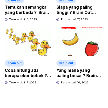
Temukan semangka
Siapa yang paling
yang berbeda ? Brain
tinggi ? Brain Out
Out Level 4
Level 3
Toro
Juli 18, 2023
Toro
Juli 17, 2023
brain out
brain out
Coba hitung ada
Yang mana yang
berapa ekor bebek ?
paling besar ? Brain
Brain Out Level 2
Out Level 1
Toro
Juli 17, 2023
Toro
Juli 16, 2023