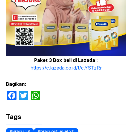
Paket 3 Box beli di Lazada :
https://c.lazada.co.id/t/c.YSTzRr
Bagikan:
F
T
W
a
w
h
c
itt
at
Tags
e
er
s
Brain Out
brain out level 211