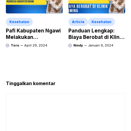
Kesehatan
Article
Kesehatan
Pafi Kabupaten Ngawi
Panduan Lengkap:
Melakukan
Biaya Berobat di Klinik
Pendekatan
Lamina
Toro
April 29, 2024
Nindy
Januari 9, 2024
Sosialisasi Vaksin
HPV
Tinggalkan komentar
Komentar