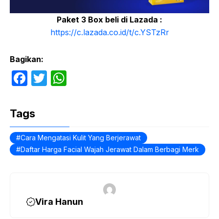
Paket 3 Box beli di Lazada :
https://c.lazada.co.id/t/c.YSTzRr
Bagikan:
F
T
W
a
w
h
c
itt
at
Tags
e
er
s
b
A
Cara Mengatasi Kulit Yang Berjerawat
Daftar Harga Facial Wajah Jerawat Dalam Berbagi Merk
o
p
o
p
k
Vira Hanun