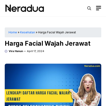
Langsung
M
ke
isi
Home
»
Kesehatan
»
Harga Facial Wajah Jerawat
Harga Facial Wajah Jerawat
Vira Hanun
April 17, 2024