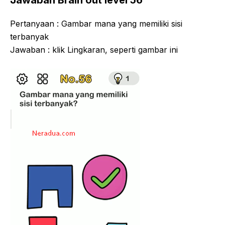
Jawaban Brain out level 56
Pertanyaan : Gambar mana yang memiliki sisi
terbanyak
Jawaban : klik Lingkaran, seperti gambar ini