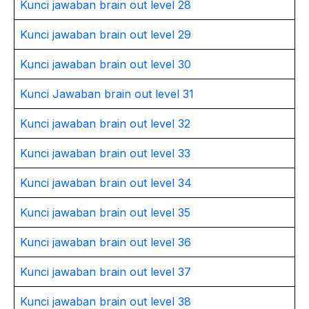
Kunci jawaban brain out level 28
Kunci jawaban brain out level 29
Kunci jawaban brain out level 30
Kunci Jawaban brain out level 31
Kunci jawaban brain out level 32
Kunci jawaban brain out level 33
Kunci jawaban brain out level 34
Kunci jawaban brain out level 35
Kunci jawaban brain out level 36
Kunci jawaban brain out level 37
Kunci jawaban brain out level 38