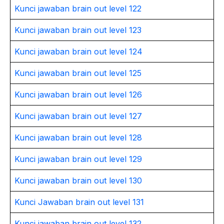
Kunci jawaban brain out level 122
Kunci jawaban brain out level 123
Kunci jawaban brain out level 124
Kunci jawaban brain out level 125
Kunci jawaban brain out level 126
Kunci jawaban brain out level 127
Kunci jawaban brain out level 128
Kunci jawaban brain out level 129
Kunci jawaban brain out level 130
Kunci Jawaban brain out level 131
Kunci jawaban brain out level 132