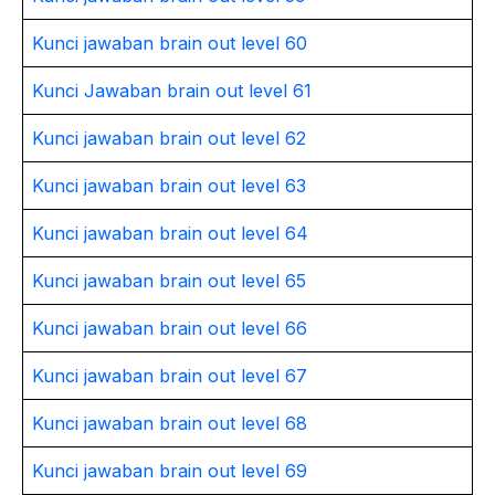
Kunci jawaban brain out level 60
Kunci Jawaban brain out level 61
Kunci jawaban brain out level 62
Kunci jawaban brain out level 63
Kunci jawaban brain out level 64
Kunci jawaban brain out level 65
Kunci jawaban brain out level 66
Kunci jawaban brain out level 67
Kunci jawaban brain out level 68
Kunci jawaban brain out level 69