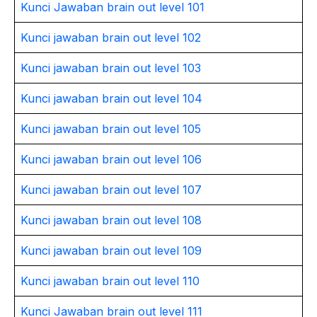
Kunci Jawaban brain out level 101
Kunci jawaban brain out level 102
Kunci jawaban brain out level 103
Kunci jawaban brain out level 104
Kunci jawaban brain out level 105
Kunci jawaban brain out level 106
Kunci jawaban brain out level 107
Kunci jawaban brain out level 108
Kunci jawaban brain out level 109
Kunci jawaban brain out level 110
Kunci Jawaban brain out level 111