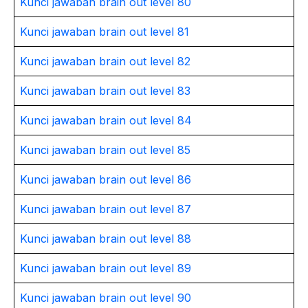
Kunci jawaban brain out level 80
Kunci jawaban brain out level 81
Kunci jawaban brain out level 82
Kunci jawaban brain out level 83
Kunci jawaban brain out level 84
Kunci jawaban brain out level 85
Kunci jawaban brain out level 86
Kunci jawaban brain out level 87
Kunci jawaban brain out level 88
Kunci jawaban brain out level 89
Kunci jawaban brain out level 90