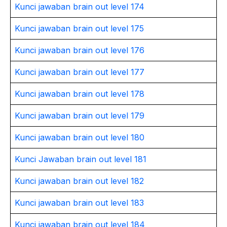
Kunci jawaban brain out level 174
Kunci jawaban brain out level 175
Kunci jawaban brain out level 176
Kunci jawaban brain out level 177
Kunci jawaban brain out level 178
Kunci jawaban brain out level 179
Kunci jawaban brain out level 180
Kunci Jawaban brain out level 181
Kunci jawaban brain out level 182
Kunci jawaban brain out level 183
Kunci jawaban brain out level 184