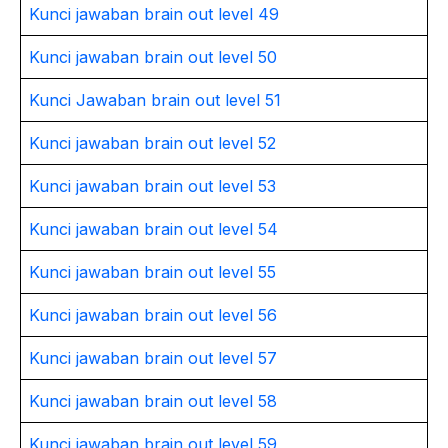
Kunci jawaban brain out level 49
Kunci jawaban brain out level 50
Kunci Jawaban brain out level 51
Kunci jawaban brain out level 52
Kunci jawaban brain out level 53
Kunci jawaban brain out level 54
Kunci jawaban brain out level 55
Kunci jawaban brain out level 56
Kunci jawaban brain out level 57
Kunci jawaban brain out level 58
Kunci jawaban brain out level 59