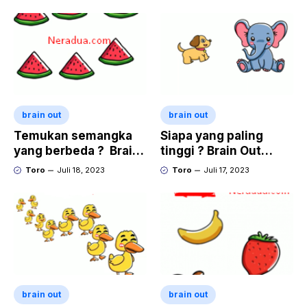
brain out
brain out
Temukan semangka
Siapa yang paling
yang berbeda ? Brain
tinggi ? Brain Out
Out Level 4
Level 3
Toro
Juli 18, 2023
Toro
Juli 17, 2023
brain out
brain out