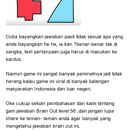
Coba bayangkan jawaban pasti tidak sesuai apa yang
anda bayangkan he he, ia kan ?benar-benar tak di
sangka, text pertanyaan juga harus di masukan ke
kardus.
Namun game ini sangat banyak peminatnya jadi tidak
herang kalau game ini viral di banyak kalangan
masyarakan Indonesia dan luar negeri.
Oke cukup sekian pembahasan dari kami tentang
gam jawaban Brain Out level 56 ,dan jangan lupa
share ke teman- teman anda agar banyak yang
mengetahui jawaban brain out ini.