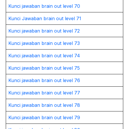
Kunci jawaban brain out level 70
Kunci Jawaban brain out level 71
Kunci jawaban brain out level 72
Kunci jawaban brain out level 73
Kunci jawaban brain out level 74
Kunci jawaban brain out level 75
Kunci jawaban brain out level 76
Kunci jawaban brain out level 77
Kunci jawaban brain out level 78
Kunci jawaban brain out level 79