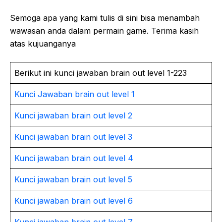
Semoga apa yang kami tulis di sini bisa menambah
wawasan anda dalam permain game. Terima kasih
atas kujuanganya
Berikut ini kunci jawaban brain out level 1-223
Kunci Jawaban brain out level 1
Kunci jawaban brain out level 2
Kunci jawaban brain out level 3
Kunci jawaban brain out level 4
Kunci jawaban brain out level 5
Kunci jawaban brain out level 6