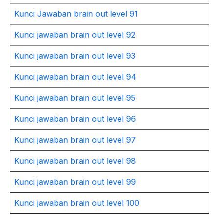
Kunci Jawaban brain out level 91
Kunci jawaban brain out level 92
Kunci jawaban brain out level 93
Kunci jawaban brain out level 94
Kunci jawaban brain out level 95
Kunci jawaban brain out level 96
Kunci jawaban brain out level 97
Kunci jawaban brain out level 98
Kunci jawaban brain out level 99
Kunci jawaban brain out level 100