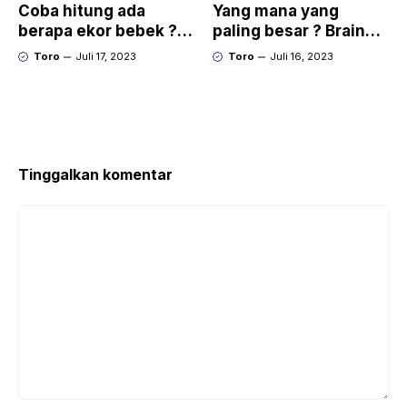
Coba hitung ada
Yang mana yang
berapa ekor bebek ?
paling besar ? Brain
Brain Out Level 2
Out Level 1
Toro
Juli 17, 2023
Toro
Juli 16, 2023
Tinggalkan komentar
Komentar