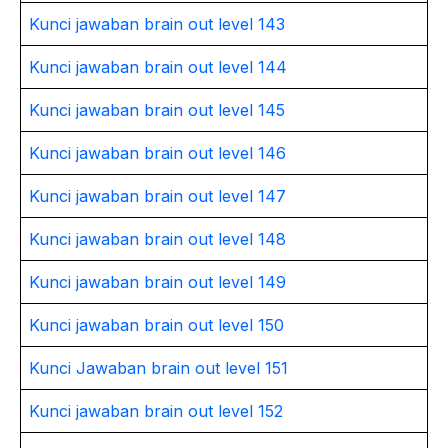
Kunci jawaban brain out level 143
Kunci jawaban brain out level 144
Kunci jawaban brain out level 145
Kunci jawaban brain out level 146
Kunci jawaban brain out level 147
Kunci jawaban brain out level 148
Kunci jawaban brain out level 149
Kunci jawaban brain out level 150
Kunci Jawaban brain out level 151
Kunci jawaban brain out level 152