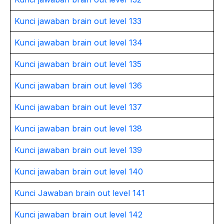
Kunci jawaban brain out level 133
Kunci jawaban brain out level 134
Kunci jawaban brain out level 135
Kunci jawaban brain out level 136
Kunci jawaban brain out level 137
Kunci jawaban brain out level 138
Kunci jawaban brain out level 139
Kunci jawaban brain out level 140
Kunci Jawaban brain out level 141
Kunci jawaban brain out level 142