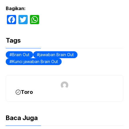
Bagikan:
F
T
W
a
w
h
c
itt
at
Tags
e
er
s
b
A
Brain Out
jawaban Brain Out
Kunci jawaban Brain Out
o
p
o
p
k
Toro
Baca Juga