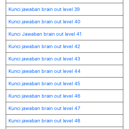
Kunci jawaban brain out level 39
Kunci jawaban brain out level 40
Kunci Jawaban brain out level 41
Kunci jawaban brain out level 42
Kunci jawaban brain out level 43
Kunci jawaban brain out level 44
Kunci jawaban brain out level 45
Kunci jawaban brain out level 46
Kunci jawaban brain out level 47
Kunci jawaban brain out level 48