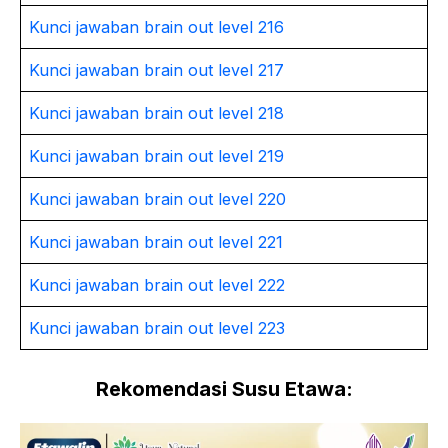
Kunci jawaban brain out level 216
Kunci jawaban brain out level 217
Kunci jawaban brain out level 218
Kunci jawaban brain out level 219
Kunci jawaban brain out level 220
Kunci jawaban brain out level 221
Kunci jawaban brain out level 222
Kunci jawaban brain out level 223
Rekomendasi Susu Etawa: