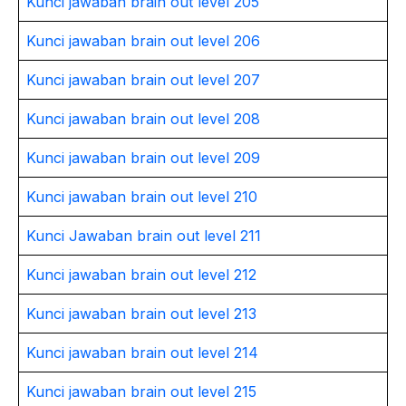
Kunci jawaban brain out level 205
Kunci jawaban brain out level 206
Kunci jawaban brain out level 207
Kunci jawaban brain out level 208
Kunci jawaban brain out level 209
Kunci jawaban brain out level 210
Kunci Jawaban brain out level 211
Kunci jawaban brain out level 212
Kunci jawaban brain out level 213
Kunci jawaban brain out level 214
Kunci jawaban brain out level 215