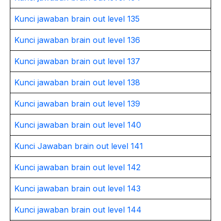
Kunci jawaban brain out level 135
Kunci jawaban brain out level 136
Kunci jawaban brain out level 137
Kunci jawaban brain out level 138
Kunci jawaban brain out level 139
Kunci jawaban brain out level 140
Kunci Jawaban brain out level 141
Kunci jawaban brain out level 142
Kunci jawaban brain out level 143
Kunci jawaban brain out level 144