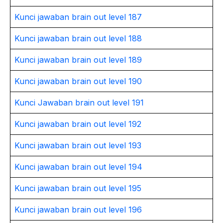
Kunci jawaban brain out level 187
Kunci jawaban brain out level 188
Kunci jawaban brain out level 189
Kunci jawaban brain out level 190
Kunci Jawaban brain out level 191
Kunci jawaban brain out level 192
Kunci jawaban brain out level 193
Kunci jawaban brain out level 194
Kunci jawaban brain out level 195
Kunci jawaban brain out level 196