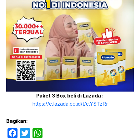
Paket 3 Box beli di Lazada :
https://c.lazada.co.id/t/c.YSTzRr
Bagikan:
F
T
W