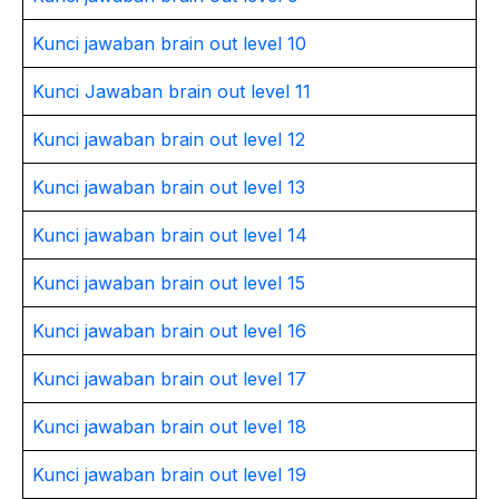
Kunci jawaban brain out level 10
Kunci Jawaban brain out level 11
Kunci jawaban brain out level 12
Kunci jawaban brain out level 13
Kunci jawaban brain out level 14
Kunci jawaban brain out level 15
Kunci jawaban brain out level 16
Kunci jawaban brain out level 17
Kunci jawaban brain out level 18
Kunci jawaban brain out level 19