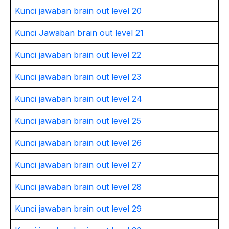
Kunci jawaban brain out level 20
Kunci Jawaban brain out level 21
Kunci jawaban brain out level 22
Kunci jawaban brain out level 23
Kunci jawaban brain out level 24
Kunci jawaban brain out level 25
Kunci jawaban brain out level 26
Kunci jawaban brain out level 27
Kunci jawaban brain out level 28
Kunci jawaban brain out level 29