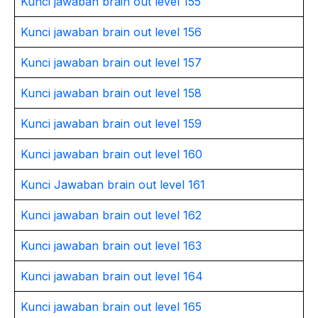
Kunci jawaban brain out level 155
Kunci jawaban brain out level 156
Kunci jawaban brain out level 157
Kunci jawaban brain out level 158
Kunci jawaban brain out level 159
Kunci jawaban brain out level 160
Kunci Jawaban brain out level 161
Kunci jawaban brain out level 162
Kunci jawaban brain out level 163
Kunci jawaban brain out level 164
Kunci jawaban brain out level 165