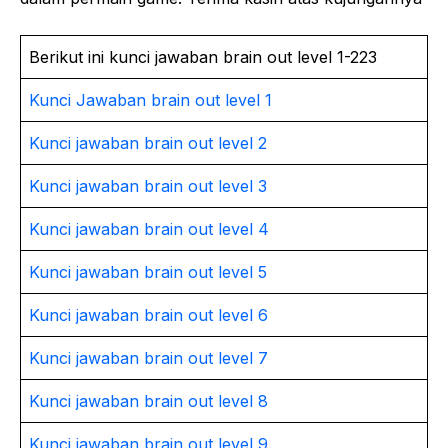
Berikut ini kunci jawaban brain out level 1-223
Kunci Jawaban brain out level 1
Kunci jawaban brain out level 2
Kunci jawaban brain out level 3
Kunci jawaban brain out level 4
Kunci jawaban brain out level 5
Kunci jawaban brain out level 6
Kunci jawaban brain out level 7
Kunci jawaban brain out level 8
Kunci jawaban brain out level 9