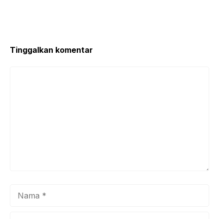
Tinggalkan komentar
Komentar
Nama
Surel