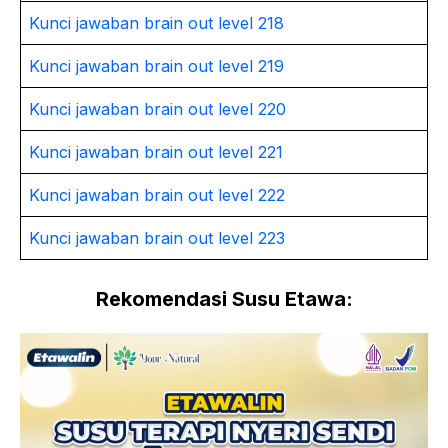
Kunci jawaban brain out level 218
Kunci jawaban brain out level 219
Kunci jawaban brain out level 220
Kunci jawaban brain out level 221
Kunci jawaban brain out level 222
Kunci jawaban brain out level 223
Rekomendasi Susu Etawa: