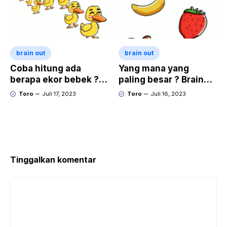
brain out
brain out
Coba hitung ada
Yang mana yang
berapa ekor bebek ?
paling besar ? Brain
Brain Out Level 2
Out Level 1
Toro
Juli 17, 2023
Toro
Juli 16, 2023
Tinggalkan komentar
Komentar