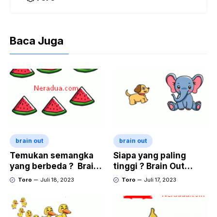
Baca Juga
brain out
brain out
Temukan semangka
Siapa yang paling
yang berbeda ? Brain
tinggi ? Brain Out
Out Level 4
Level 3
Toro
Juli 18, 2023
Toro
Juli 17, 2023