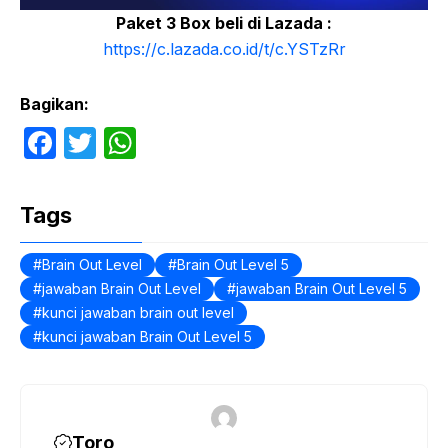
Paket 3 Box beli di Lazada :
https://c.lazada.co.id/t/c.YSTzRr
Bagikan:
F
T
W
a
w
h
c
itt
at
Tags
e
er
s
b
A
Brain Out Level
Brain Out Level 5
jawaban Brain Out Level
jawaban Brain Out Level 5
o
p
kunci jawaban brain out level
o
p
kunci jawaban Brain Out Level 5
k
Toro