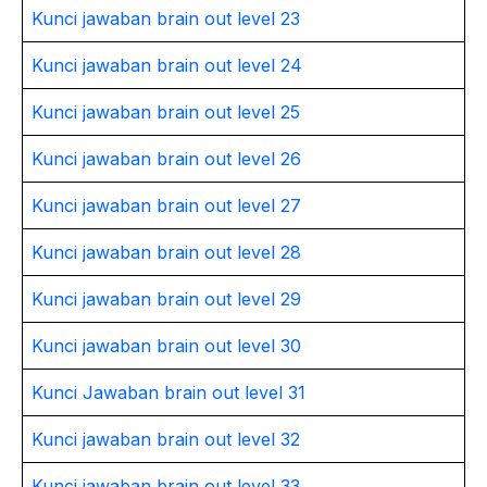
Kunci jawaban brain out level 23
Kunci jawaban brain out level 24
Kunci jawaban brain out level 25
Kunci jawaban brain out level 26
Kunci jawaban brain out level 27
Kunci jawaban brain out level 28
Kunci jawaban brain out level 29
Kunci jawaban brain out level 30
Kunci Jawaban brain out level 31
Kunci jawaban brain out level 32
Kunci jawaban brain out level 33