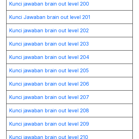
Kunci jawaban brain out level 200
Kunci Jawaban brain out level 201
Kunci jawaban brain out level 202
Kunci jawaban brain out level 203
Kunci jawaban brain out level 204
Kunci jawaban brain out level 205
Kunci jawaban brain out level 206
Kunci jawaban brain out level 207
Kunci jawaban brain out level 208
Kunci jawaban brain out level 209
Kunci jawaban brain out level 210