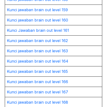
Kunci jawaban brain out level 159
Kunci jawaban brain out level 160
Kunci Jawaban brain out level 161
Kunci jawaban brain out level 162
Kunci jawaban brain out level 163
Kunci jawaban brain out level 164
Kunci jawaban brain out level 165
Kunci jawaban brain out level 166
Kunci jawaban brain out level 167
Kunci jawaban brain out level 168