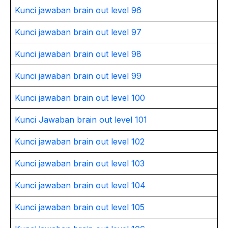
Kunci jawaban brain out level 96
Kunci jawaban brain out level 97
Kunci jawaban brain out level 98
Kunci jawaban brain out level 99
Kunci jawaban brain out level 100
Kunci Jawaban brain out level 101
Kunci jawaban brain out level 102
Kunci jawaban brain out level 103
Kunci jawaban brain out level 104
Kunci jawaban brain out level 105