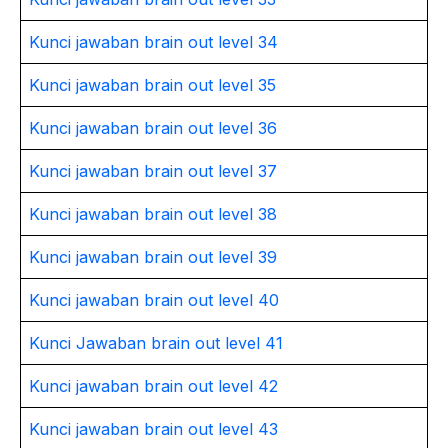
Kunci jawaban brain out level 34
Kunci jawaban brain out level 35
Kunci jawaban brain out level 36
Kunci jawaban brain out level 37
Kunci jawaban brain out level 38
Kunci jawaban brain out level 39
Kunci jawaban brain out level 40
Kunci Jawaban brain out level 41
Kunci jawaban brain out level 42
Kunci jawaban brain out level 43