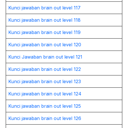
Kunci jawaban brain out level 117
Kunci jawaban brain out level 118
Kunci jawaban brain out level 119
Kunci jawaban brain out level 120
Kunci Jawaban brain out level 121
Kunci jawaban brain out level 122
Kunci jawaban brain out level 123
Kunci jawaban brain out level 124
Kunci jawaban brain out level 125
Kunci jawaban brain out level 126