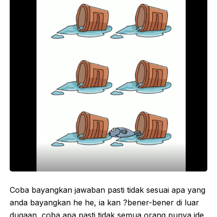
Coba bayangkan jawaban pasti tidak sesuai apa yang
anda bayangkan he he, ia kan ?bener-bener di luar
dugaan, coba apa pasti tidak semua orang punya ide