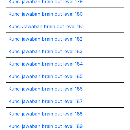
Kunci jawaban brain out level 179
Kunci jawaban brain out level 180
Kunci Jawaban brain out level 181
Kunci jawaban brain out level 182
Kunci jawaban brain out level 183
Kunci jawaban brain out level 184
Kunci jawaban brain out level 185
Kunci jawaban brain out level 186
Kunci jawaban brain out level 187
Kunci jawaban brain out level 188
Kunci jawaban brain out level 189