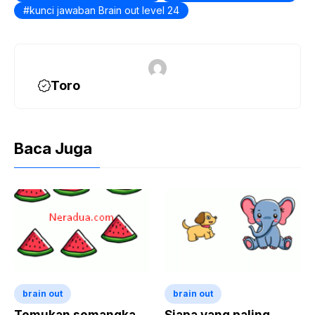
o
p
kunci jawaban Brain out level 24
o
p
k
Toro
Baca Juga
brain out
brain out
Temukan semangka
Siapa yang paling