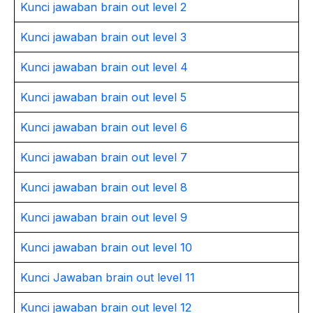
Kunci jawaban brain out level 2
Kunci jawaban brain out level 3
Kunci jawaban brain out level 4
Kunci jawaban brain out level 5
Kunci jawaban brain out level 6
Kunci jawaban brain out level 7
Kunci jawaban brain out level 8
Kunci jawaban brain out level 9
Kunci jawaban brain out level 10
Kunci Jawaban brain out level 11
Kunci jawaban brain out level 12