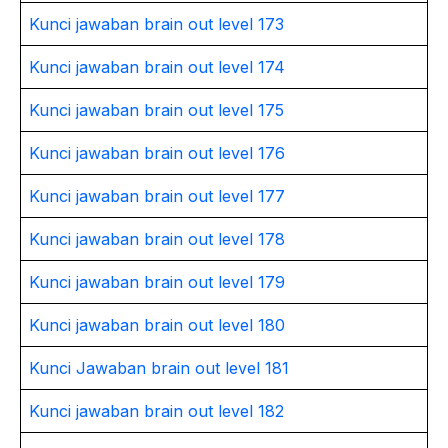
Kunci jawaban brain out level 173
Kunci jawaban brain out level 174
Kunci jawaban brain out level 175
Kunci jawaban brain out level 176
Kunci jawaban brain out level 177
Kunci jawaban brain out level 178
Kunci jawaban brain out level 179
Kunci jawaban brain out level 180
Kunci Jawaban brain out level 181
Kunci jawaban brain out level 182