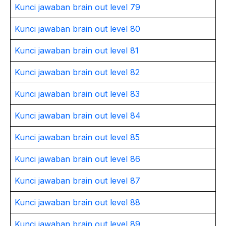
Kunci jawaban brain out level 79
Kunci jawaban brain out level 80
Kunci jawaban brain out level 81
Kunci jawaban brain out level 82
Kunci jawaban brain out level 83
Kunci jawaban brain out level 84
Kunci jawaban brain out level 85
Kunci jawaban brain out level 86
Kunci jawaban brain out level 87
Kunci jawaban brain out level 88
Kunci jawaban brain out level 89