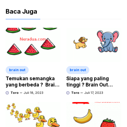
Baca Juga
brain out
brain out
Temukan semangka
Siapa yang paling
yang berbeda ? Brain
tinggi ? Brain Out
Out Level 4
Level 3
Toro
Juli 18, 2023
Toro
Juli 17, 2023