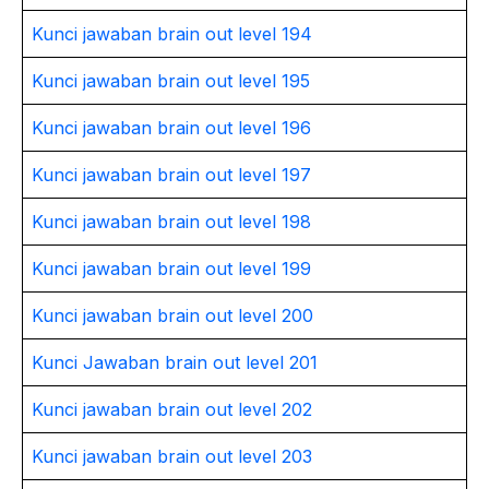
Kunci jawaban brain out level 194
Kunci jawaban brain out level 195
Kunci jawaban brain out level 196
Kunci jawaban brain out level 197
Kunci jawaban brain out level 198
Kunci jawaban brain out level 199
Kunci jawaban brain out level 200
Kunci Jawaban brain out level 201
Kunci jawaban brain out level 202
Kunci jawaban brain out level 203