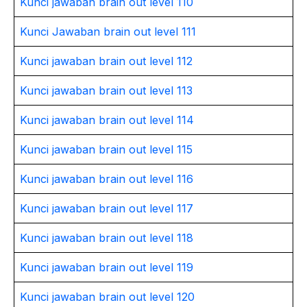
Kunci jawaban brain out level 110
Kunci Jawaban brain out level 111
Kunci jawaban brain out level 112
Kunci jawaban brain out level 113
Kunci jawaban brain out level 114
Kunci jawaban brain out level 115
Kunci jawaban brain out level 116
Kunci jawaban brain out level 117
Kunci jawaban brain out level 118
Kunci jawaban brain out level 119
Kunci jawaban brain out level 120