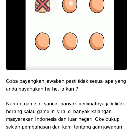
Coba bayangkan jawaban pasti tidak sesuai apa yang
anda bayangkan he he, ia kan ?
Namun game ini sangat banyak peminatnya jadi tidak
herang kalau game ini viral di banyak kalangan
masyarakan Indonesia dan luar negeri. Oke cukup
sekian pembahasan dari kami tentang gam jawaban