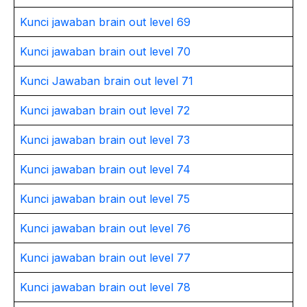
Kunci jawaban brain out level 69
Kunci jawaban brain out level 70
Kunci Jawaban brain out level 71
Kunci jawaban brain out level 72
Kunci jawaban brain out level 73
Kunci jawaban brain out level 74
Kunci jawaban brain out level 75
Kunci jawaban brain out level 76
Kunci jawaban brain out level 77
Kunci jawaban brain out level 78