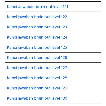
Kunci Jawaban brain out level 121
Kunci jawaban brain out level 122
Kunci jawaban brain out level 123
Kunci jawaban brain out level 124
Kunci jawaban brain out level 125
Kunci jawaban brain out level 126
Kunci jawaban brain out level 127
Kunci jawaban brain out level 128
Kunci jawaban brain out level 129
Kunci jawaban brain out level 130