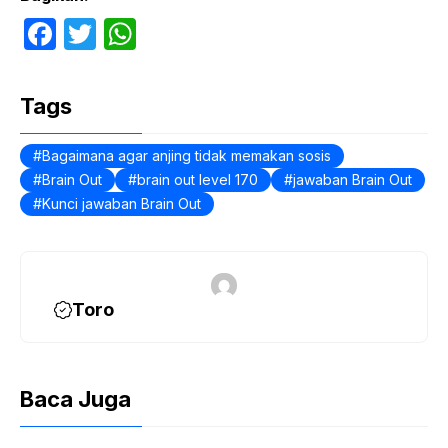
F
T
W
a
w
h
c
itt
at
Tags
e
er
s
b
A
Bagaimana agar anjing tidak memakan sosis
Brain Out
brain out level 170
jawaban Brain Out
o
p
Kunci jawaban Brain Out
o
p
k
Toro
Baca Juga