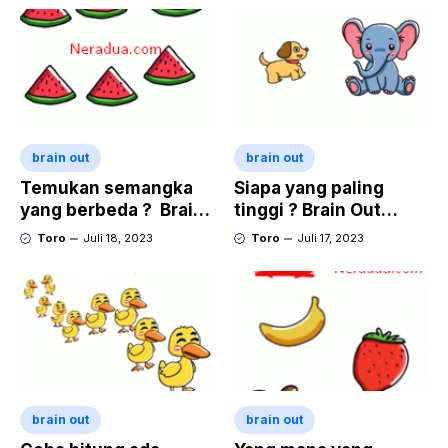
brain out
brain out
Temukan semangka
Siapa yang paling
yang berbeda ? Brain
tinggi ? Brain Out
Out Level 4
Level 3
Toro
Juli 18, 2023
Toro
Juli 17, 2023
brain out
brain out