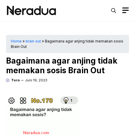
Langsung
M
ke
isi
Home
»
brain out
»
Bagaimana agar anjing tidak memakan sosis
Brain Out
Bagaimana agar anjing tidak
memakan sosis Brain Out
Toro
Juni 19, 2023