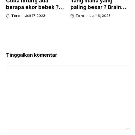
Coba hitung ada
Yang mana yang
berapa ekor bebek ?
paling besar ? Brain
Brain Out Level 2
Out Level 1
Toro
Juli 17, 2023
Toro
Juli 16, 2023
Tinggalkan komentar
Komentar